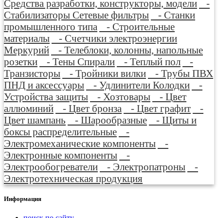
Средства разработки, конструкторы, модели
-
Стабилизаторы Сетевые фильтры
- Станки
промышленного типа
- Строительные
материалы
- Счетчики электроэнергии
Меркурий
- Телеблоки, колонны, напольные
розетки
- Тены Спирали
- Теплый пол
-
Транзисторы
- Тройники вилки
- Трубы ПВХ
ПНД и аксессуары
- Удлинители Колодки
-
Устройства защиты
- Хозтовары
- Цвет
аллюминий
- Цвет бронза
- Цвет графит
-
Цвет шампань
- Шарообразные
- Щиты и
боксы распределительные
-
Электромеханические компоненты
-
Электронные компоненты
-
Электрообогреватели
- Электропатроны
-
Электротехническая продукция
Информация
поиск по сайту