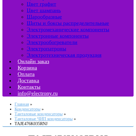
Цвет графит
Цвет шампань
Шарообразные
Щиты и боксы распределительные
Электромеханические компоненты
Электронные компоненты
Электрообогреватели
Электропатроны
Электротехническая продукция
Онлайн заказ
Корзина
Оплата
Доставка
Контакты
info@electrony.ru
Главная
Конденсаторы
Танталовые конденсаторы
Танталовые ЧИП конденсаторы
TAJE476K035RNJ