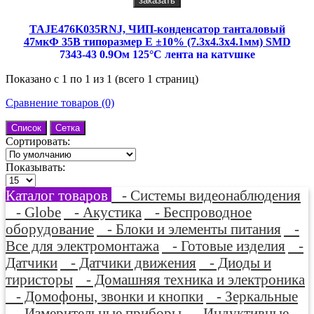
заказать
TAJE476K035RNJ, ЧИП-конденсатор танталовый
47мкФ 35В типоразмер E ±10% (7.3х4.3х4.1мм) SMD
7343-43 0.9Ом 125°С лента на катушке
Показано с 1 по 1 из 1 (всего 1 страниц)
Сравнение товаров (0)
Список
Сетка
Сортировать:
Показывать:
Каталог товаров
- Системы видеонаблюдения
- Globe
- Акустика
- Беспроводное
оборудование
- Блоки и элементы питания
-
Все для электромонтажа
- Готовые изделия
-
Датчики
- Датчики движения
- Диоды и
тиристоры
- Домашняя техника и электроника
- Домофоны, звонки и кнопки
- Зеркальные
- Измерительные приборы
- Индуктивные