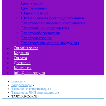
Цвет графит
Цвет шампань
Шарообразные
Щиты и боксы распределительные
Электромеханические компоненты
Электронные компоненты
Электрообогреватели
Электропатроны
Электротехническая продукция
Онлайн заказ
Корзина
Оплата
Доставка
Контакты
info@electrony.ru
Главная
Конденсаторы
Танталовые конденсаторы
Танталовые ЧИП конденсаторы
TAJD106K050RNJ