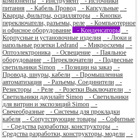
компоненты
- Инструмент
- Источники
питания
- Кабель Провод
- Капсульные
-
Кварцы, фильтры, осцилляторы
- Кнопки,
переключатели, разъемы, реле
- Компьютерное
и офисное оборудование
- Конденсаторы
-
Корпусные и установочные изделия
- Люки и
напольные розетки Ledrand
- Микросхемы
-
Оптоэлектроника
- Освещение
- Паяльное
оборудование
- Переключатели
- Подвесные
светильники Simon
- Позиции на заказ
-
Провода, шнуры, кабели
- Промышленная
автоматизация
- Разъемы, Соединители
-
Резисторы
- Реле
- Розетки Выключатели
-
Светильники даунлайт Simon
- Светильники
для витрин и экспозиций Simon
-
Свечеобразные
- Системы для прокладки
кабеля
- Сопутствующие товары
- Софитные
- Средства разработки, конструкторы
-
Средства разработки, конструкторы, модели
-