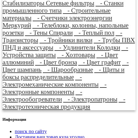
Стабилизаторы Сетевые фильтры
- Станки
промышленного типа
- Строительные
материалы
- Счетчики электроэнергии
Меркурий
- Телеблоки, колонны, напольные
розетки
- Тены Спирали
- Теплый пол
-
Транзисторы
- Тройники вилки
- Трубы ПВХ
ПНД и аксессуары
- Удлинители Колодки
-
Устройства защиты
- Хозтовары
- Цвет
аллюминий
- Цвет бронза
- Цвет графит
-
Цвет шампань
- Шарообразные
- Щиты и
боксы распределительные
-
Электромеханические компоненты
-
Электронные компоненты
-
Электрообогреватели
- Электропатроны
-
Электротехническая продукция
Информация
поиск по сайту
Доставим ваш товар куда угодно