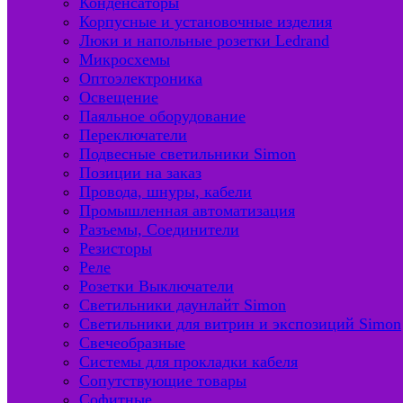
Конденсаторы
Корпусные и установочные изделия
Люки и напольные розетки Ledrand
Микросхемы
Оптоэлектроника
Освещение
Паяльное оборудование
Переключатели
Подвесные светильники Simon
Позиции на заказ
Провода, шнуры, кабели
Промышленная автоматизация
Разъемы, Соединители
Резисторы
Реле
Розетки Выключатели
Светильники даунлайт Simon
Светильники для витрин и экспозиций Simon
Свечеобразные
Системы для прокладки кабеля
Сопутствующие товары
Софитные