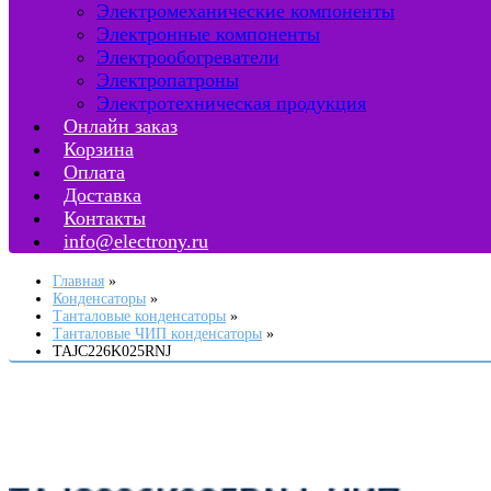
Электромеханические компоненты
Электронные компоненты
Электрообогреватели
Электропатроны
Электротехническая продукция
Онлайн заказ
Корзина
Оплата
Доставка
Контакты
info@electrony.ru
Главная
Конденсаторы
Танталовые конденсаторы
Танталовые ЧИП конденсаторы
TAJC226K025RNJ