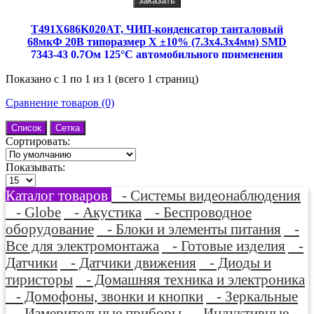
заказать
T491X686K020AT, ЧИП-конденсатор танталовый
68мкФ 20В типоразмер Х ±10% (7.3х4.3х4мм) SMD
7343-43 0.7Ом 125°С автомобильного применения
лента на катушке
Показано с 1 по 1 из 1 (всего 1 страниц)
Сравнение товаров (0)
Список
Сетка
Сортировать:
Показывать:
Каталог товаров
- Системы видеонаблюдения
- Globe
- Акустика
- Беспроводное
оборудование
- Блоки и элементы питания
-
Все для электромонтажа
- Готовые изделия
-
Датчики
- Датчики движения
- Диоды и
тиристоры
- Домашняя техника и электроника
- Домофоны, звонки и кнопки
- Зеркальные
- Измерительные приборы
- Индуктивные