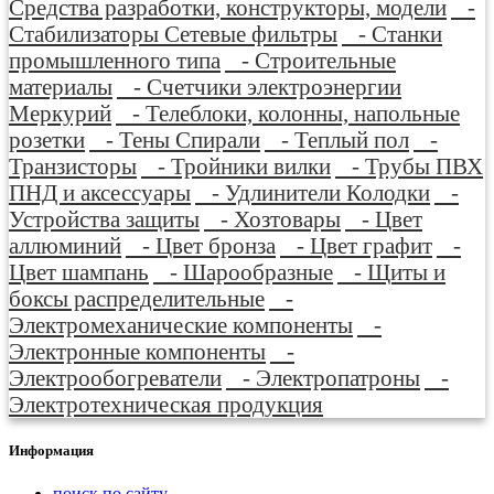
Средства разработки, конструкторы, модели
-
Стабилизаторы Сетевые фильтры
- Станки
промышленного типа
- Строительные
материалы
- Счетчики электроэнергии
Меркурий
- Телеблоки, колонны, напольные
розетки
- Тены Спирали
- Теплый пол
-
Транзисторы
- Тройники вилки
- Трубы ПВХ
ПНД и аксессуары
- Удлинители Колодки
-
Устройства защиты
- Хозтовары
- Цвет
аллюминий
- Цвет бронза
- Цвет графит
-
Цвет шампань
- Шарообразные
- Щиты и
боксы распределительные
-
Электромеханические компоненты
-
Электронные компоненты
-
Электрообогреватели
- Электропатроны
-
Электротехническая продукция
Информация
поиск по сайту