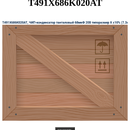
T491X686K020AT