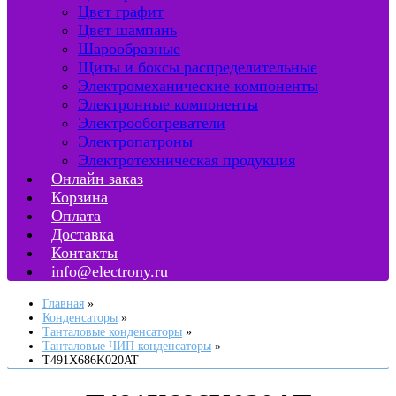
Цвет графит
Цвет шампань
Шарообразные
Щиты и боксы распределительные
Электромеханические компоненты
Электронные компоненты
Электрообогреватели
Электропатроны
Электротехническая продукция
Онлайн заказ
Корзина
Оплата
Доставка
Контакты
info@electrony.ru
Главная
Конденсаторы
Танталовые конденсаторы
Танталовые ЧИП конденсаторы
T491X686K020AT