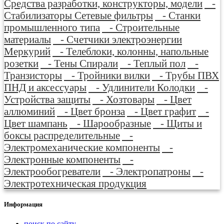
Средства разработки, конструкторы, модели
-
Стабилизаторы Сетевые фильтры
- Станки
промышленного типа
- Строительные
материалы
- Счетчики электроэнергии
Меркурий
- Телеблоки, колонны, напольные
розетки
- Тены Спирали
- Теплый пол
-
Транзисторы
- Тройники вилки
- Трубы ПВХ
ПНД и аксессуары
- Удлинители Колодки
-
Устройства защиты
- Хозтовары
- Цвет
аллюминий
- Цвет бронза
- Цвет графит
-
Цвет шампань
- Шарообразные
- Щиты и
боксы распределительные
-
Электромеханические компоненты
-
Электронные компоненты
-
Электрообогреватели
- Электропатроны
-
Электротехническая продукция
Информация
поиск по сайту