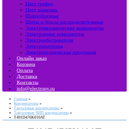
Цвет графит
Цвет шампань
Шарообразные
Щиты и боксы распределительные
Электромеханические компоненты
Электронные компоненты
Электрообогреватели
Электропатроны
Электротехническая продукция
Онлайн заказ
Корзина
Оплата
Доставка
Контакты
info@electrony.ru
Главная
Конденсаторы
Танталовые конденсаторы
Танталовые ЧИП конденсаторы
T491D476K010AT