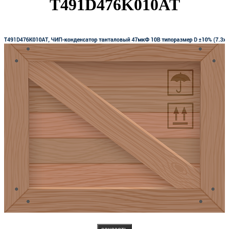
T491D476K010AT