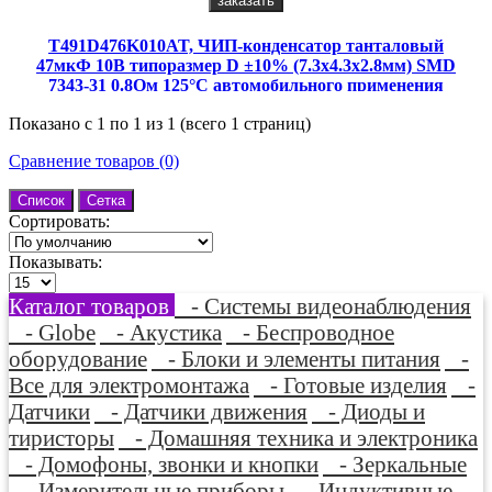
заказать
T491D476K010AT, ЧИП-конденсатор танталовый
47мкФ 10В типоразмер D ±10% (7.3х4.3х2.8мм) SMD
7343-31 0.8Ом 125°С автомобильного применения
лента на катушке
Показано с 1 по 1 из 1 (всего 1 страниц)
Сравнение товаров (0)
Список
Сетка
Сортировать:
Показывать:
Каталог товаров
- Системы видеонаблюдения
- Globe
- Акустика
- Беспроводное
оборудование
- Блоки и элементы питания
-
Все для электромонтажа
- Готовые изделия
-
Датчики
- Датчики движения
- Диоды и
тиристоры
- Домашняя техника и электроника
- Домофоны, звонки и кнопки
- Зеркальные
- Измерительные приборы
- Индуктивные