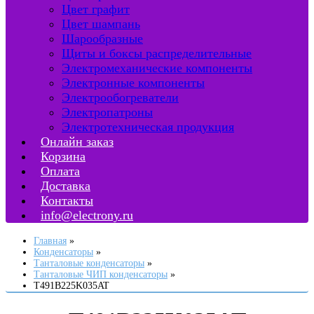
Цвет графит
Цвет шампань
Шарообразные
Щиты и боксы распределительные
Электромеханические компоненты
Электронные компоненты
Электрообогреватели
Электропатроны
Электротехническая продукция
Онлайн заказ
Корзина
Оплата
Доставка
Контакты
info@electrony.ru
Главная
Конденсаторы
Танталовые конденсаторы
Танталовые ЧИП конденсаторы
T491B225K035AT