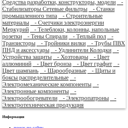
Средства разработки, конструкторы, модели
-
Стабилизаторы Сетевые фильтры
- Станки
промышленного типа
- Строительные
материалы
- Счетчики электроэнергии
Меркурий
- Телеблоки, колонны, напольные
розетки
- Тены Спирали
- Теплый пол
-
Транзисторы
- Тройники вилки
- Трубы ПВХ
ПНД и аксессуары
- Удлинители Колодки
-
Устройства защиты
- Хозтовары
- Цвет
аллюминий
- Цвет бронза
- Цвет графит
-
Цвет шампань
- Шарообразные
- Щиты и
боксы распределительные
-
Электромеханические компоненты
-
Электронные компоненты
-
Электрообогреватели
- Электропатроны
-
Электротехническая продукция
Информация
поиск по сайту