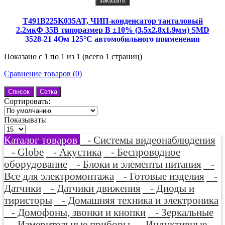
заказать
T491B225K035AT, ЧИП-конденсатор танталовый
2.2мкФ 35В типоразмер B ±10% (3.5х2.8х1.9мм) SMD
3528-21 4Ом 125°С автомобильного применения
лента на катушке
Показано с 1 по 1 из 1 (всего 1 страниц)
Сравнение товаров (0)
Список
Сетка
Сортировать:
Показывать:
Каталог товаров
- Системы видеонаблюдения
- Globe
- Акустика
- Беспроводное
оборудование
- Блоки и элементы питания
-
Все для электромонтажа
- Готовые изделия
-
Датчики
- Датчики движения
- Диоды и
тиристоры
- Домашняя техника и электроника
- Домофоны, звонки и кнопки
- Зеркальные
- Измерительные приборы
- Индуктивные