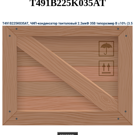
T491B225K035AT