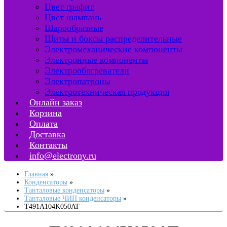
Цвет графит
Цвет шампань
Шарообразные
Щиты и боксы распределительные
Электромеханические компоненты
Электронные компоненты
Электрообогреватели
Электропатроны
Электротехническая продукция
Онлайн заказ
Корзина
Оплата
Доставка
Контакты
info@electrony.ru
Главная
Конденсаторы
Танталовые конденсаторы
Танталовые ЧИП конденсаторы
T491A104K050AT