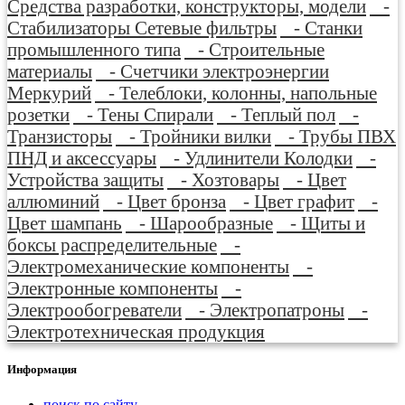
Средства разработки, конструкторы, модели
-
Стабилизаторы Сетевые фильтры
- Станки
промышленного типа
- Строительные
материалы
- Счетчики электроэнергии
Меркурий
- Телеблоки, колонны, напольные
розетки
- Тены Спирали
- Теплый пол
-
Транзисторы
- Тройники вилки
- Трубы ПВХ
ПНД и аксессуары
- Удлинители Колодки
-
Устройства защиты
- Хозтовары
- Цвет
аллюминий
- Цвет бронза
- Цвет графит
-
Цвет шампань
- Шарообразные
- Щиты и
боксы распределительные
-
Электромеханические компоненты
-
Электронные компоненты
-
Электрообогреватели
- Электропатроны
-
Электротехническая продукция
Информация
поиск по сайту