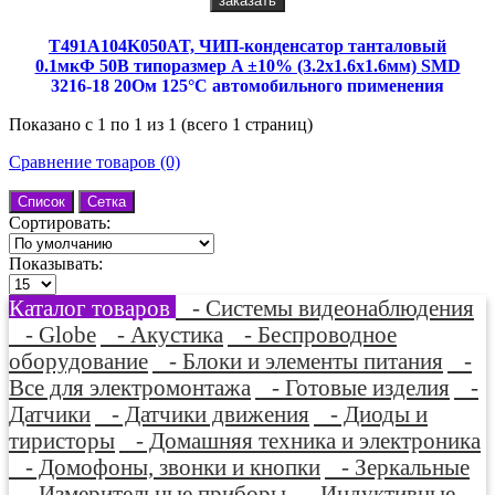
заказать
T491A104K050AT, ЧИП-конденсатор танталовый
0.1мкФ 50В типоразмер A ±10% (3.2х1.6х1.6мм) SMD
3216-18 20Ом 125°С автомобильного применения
Показано с 1 по 1 из 1 (всего 1 страниц)
Сравнение товаров (0)
Список
Сетка
Сортировать:
Показывать:
Каталог товаров
- Системы видеонаблюдения
- Globe
- Акустика
- Беспроводное
оборудование
- Блоки и элементы питания
-
Все для электромонтажа
- Готовые изделия
-
Датчики
- Датчики движения
- Диоды и
тиристоры
- Домашняя техника и электроника
- Домофоны, звонки и кнопки
- Зеркальные
- Измерительные приборы
- Индуктивные