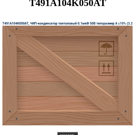
T491A104K050AT