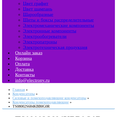
Цвет графит
Цвет шампань
Шарообразные
Щиты и боксы распределительные
Электромеханические компоненты
Электронные компоненты
Электрообогреватели
Электропатроны
Электротехническая продукция
Онлайн заказ
Корзина
Оплата
Доставка
Контакты
info@electrony.ru
Главная
Конденсаторы
Силовые и помехоподавляющие конденсаторы
Конденсаторы помехоподавляющие
TS08002S684KBB0G0R