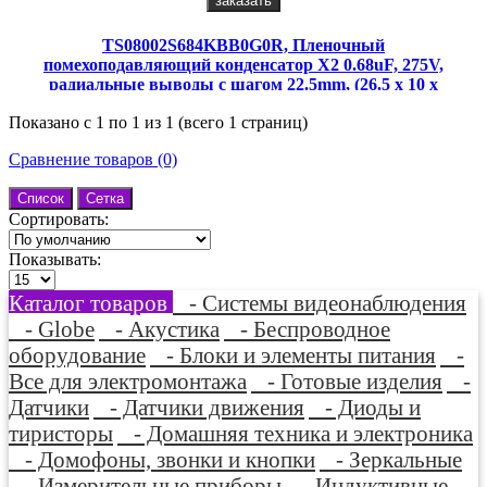
заказать
TS08002S684KBB0G0R, Пленочный
помехоподавляющий конденсатор X2 0.68uF, 275V,
радиальные выводы с шагом 22.5mm, (26.5 x 10 x
19mm)
Показано с 1 по 1 из 1 (всего 1 страниц)
Сравнение товаров (0)
Список
Сетка
Сортировать:
Показывать:
Каталог товаров
- Системы видеонаблюдения
- Globe
- Акустика
- Беспроводное
оборудование
- Блоки и элементы питания
-
Все для электромонтажа
- Готовые изделия
-
Датчики
- Датчики движения
- Диоды и
тиристоры
- Домашняя техника и электроника
- Домофоны, звонки и кнопки
- Зеркальные
- Измерительные приборы
- Индуктивные