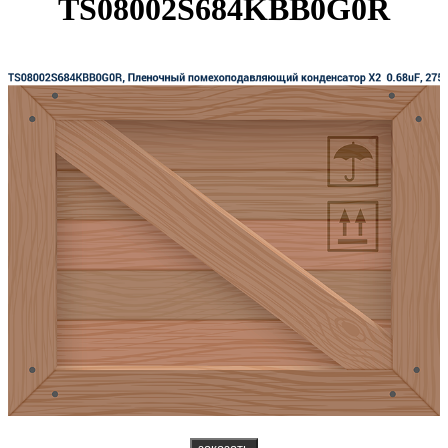
TS08002S684KBB0G0R