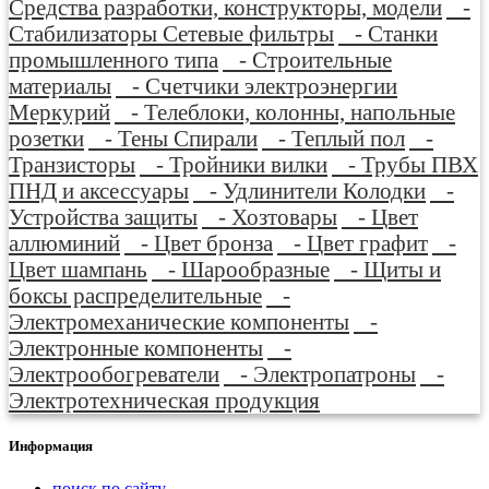
Средства разработки, конструкторы, модели
-
Стабилизаторы Сетевые фильтры
- Станки
промышленного типа
- Строительные
материалы
- Счетчики электроэнергии
Меркурий
- Телеблоки, колонны, напольные
розетки
- Тены Спирали
- Теплый пол
-
Транзисторы
- Тройники вилки
- Трубы ПВХ
ПНД и аксессуары
- Удлинители Колодки
-
Устройства защиты
- Хозтовары
- Цвет
аллюминий
- Цвет бронза
- Цвет графит
-
Цвет шампань
- Шарообразные
- Щиты и
боксы распределительные
-
Электромеханические компоненты
-
Электронные компоненты
-
Электрообогреватели
- Электропатроны
-
Электротехническая продукция
Информация
поиск по сайту