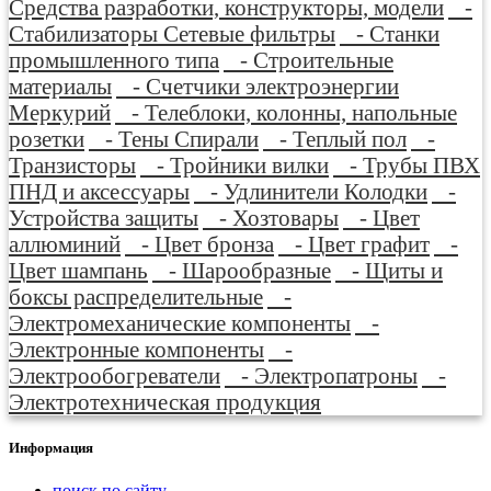
Средства разработки, конструкторы, модели
-
Стабилизаторы Сетевые фильтры
- Станки
промышленного типа
- Строительные
материалы
- Счетчики электроэнергии
Меркурий
- Телеблоки, колонны, напольные
розетки
- Тены Спирали
- Теплый пол
-
Транзисторы
- Тройники вилки
- Трубы ПВХ
ПНД и аксессуары
- Удлинители Колодки
-
Устройства защиты
- Хозтовары
- Цвет
аллюминий
- Цвет бронза
- Цвет графит
-
Цвет шампань
- Шарообразные
- Щиты и
боксы распределительные
-
Электромеханические компоненты
-
Электронные компоненты
-
Электрообогреватели
- Электропатроны
-
Электротехническая продукция
Информация
поиск по сайту