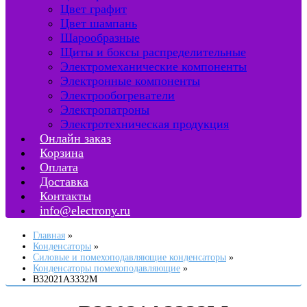
Цвет графит
Цвет шампань
Шарообразные
Щиты и боксы распределительные
Электромеханические компоненты
Электронные компоненты
Электрообогреватели
Электропатроны
Электротехническая продукция
Онлайн заказ
Корзина
Оплата
Доставка
Контакты
info@electrony.ru
Главная
Конденсаторы
Силовые и помехоподавляющие конденсаторы
Конденсаторы помехоподавляющие
B32021A3332M