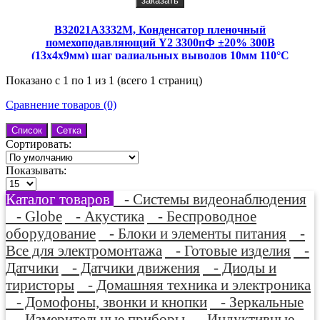
заказать
B32021A3332M, Конденсатор пленочный
помехоподавляющий Y2 3300пФ ±20% 300В
(13x4x9мм) шаг радиальных выводов 10мм 110°C
(россыпь)
Показано с 1 по 1 из 1 (всего 1 страниц)
Сравнение товаров (0)
Список
Сетка
Сортировать:
Показывать:
Каталог товаров
- Системы видеонаблюдения
- Globe
- Акустика
- Беспроводное
оборудование
- Блоки и элементы питания
-
Все для электромонтажа
- Готовые изделия
-
Датчики
- Датчики движения
- Диоды и
тиристоры
- Домашняя техника и электроника
- Домофоны, звонки и кнопки
- Зеркальные
- Измерительные приборы
- Индуктивные