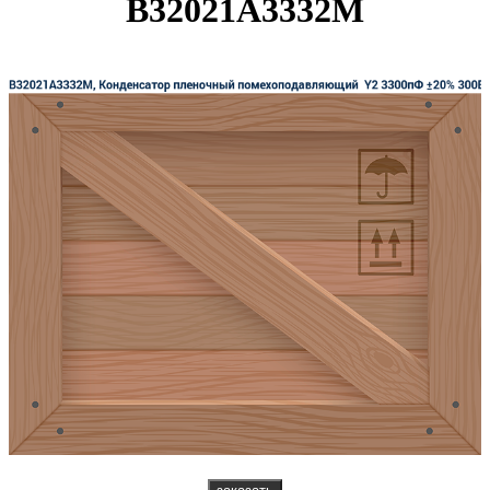
B32021A3332M