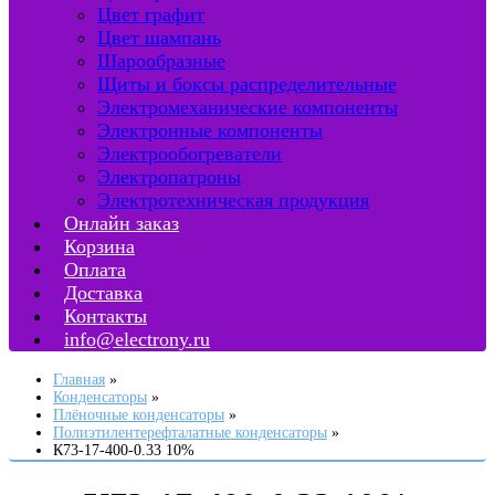
Цвет графит
Цвет шампань
Шарообразные
Щиты и боксы распределительные
Электромеханические компоненты
Электронные компоненты
Электрообогреватели
Электропатроны
Электротехническая продукция
Онлайн заказ
Корзина
Оплата
Доставка
Контакты
info@electrony.ru
Главная
Конденсаторы
Плёночные конденсаторы
Полиэтилентерефталатные конденсаторы
К73-17-400-0.33 10%