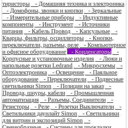
тиристоры
- Домашняя техника и электроника
- Домофоны, звонки и кнопки
- Зеркальные
- Измерительные приборы
- Индуктивные
компоненты
- Инструмент
- Источники
питания
- Кабель Провод
- Капсульные
-
Кварцы, фильтры, осцилляторы
- Кнопки,
переключатели, разъемы, реле
- Компьютерное
и офисное оборудование
- Конденсаторы
-
Корпусные и установочные изделия
- Люки и
напольные розетки Ledrand
- Микросхемы
-
Оптоэлектроника
- Освещение
- Паяльное
оборудование
- Переключатели
- Подвесные
светильники Simon
- Позиции на заказ
-
Провода, шнуры, кабели
- Промышленная
автоматизация
- Разъемы, Соединители
-
Резисторы
- Реле
- Розетки Выключатели
-
Светильники даунлайт Simon
- Светильники
для витрин и экспозиций Simon
-
Свечеобразные
- Системы для прокладки