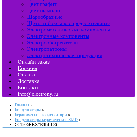
Цвет графит
Цвет шампань
Шарообразные
Щиты и боксы распределительные
Электромеханические компоненты
Электронные компоненты
Электрообогреватели
Электропатроны
Электротехническая продукция
Онлайн заказ
Корзина
Оплата
Доставка
Контакты
info@electrony.ru
Главная
Конденсаторы
Керамические конденсаторы
Конденсаторы керамические SMD
CC1206KKX7R8BB106