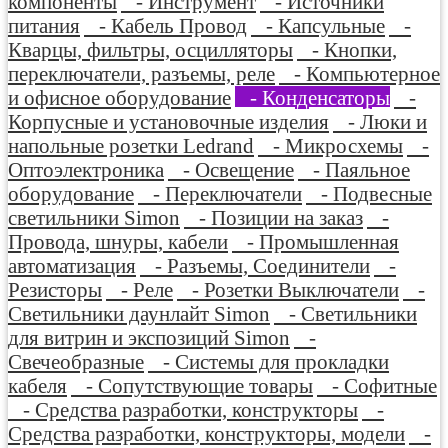
компоненты
- Инструмент
- Источники
питания
- Кабель Провод
- Капсульные
-
Кварцы, фильтры, осцилляторы
- Кнопки,
переключатели, разъемы, реле
- Компьютерное
и офисное оборудование
- Конденсаторы
-
Корпусные и установочные изделия
- Люки и
напольные розетки Ledrand
- Микросхемы
-
Оптоэлектроника
- Освещение
- Паяльное
оборудование
- Переключатели
- Подвесные
светильники Simon
- Позиции на заказ
-
Провода, шнуры, кабели
- Промышленная
автоматизация
- Разъемы, Соединители
-
Резисторы
- Реле
- Розетки Выключатели
-
Светильники даунлайт Simon
- Светильники
для витрин и экспозиций Simon
-
Свечеобразные
- Системы для прокладки
кабеля
- Сопутствующие товары
- Софитные
- Средства разработки, конструкторы
-
Средства разработки, конструкторы, модели
-