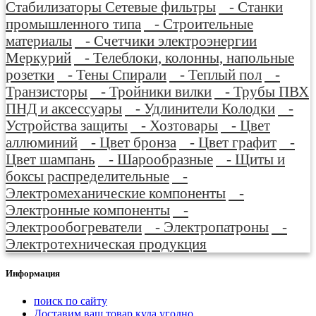
Стабилизаторы Сетевые фильтры
- Станки
промышленного типа
- Строительные
материалы
- Счетчики электроэнергии
Меркурий
- Телеблоки, колонны, напольные
розетки
- Тены Спирали
- Теплый пол
-
Транзисторы
- Тройники вилки
- Трубы ПВХ
ПНД и аксессуары
- Удлинители Колодки
-
Устройства защиты
- Хозтовары
- Цвет
аллюминий
- Цвет бронза
- Цвет графит
-
Цвет шампань
- Шарообразные
- Щиты и
боксы распределительные
-
Электромеханические компоненты
-
Электронные компоненты
-
Электрообогреватели
- Электропатроны
-
Электротехническая продукция
Информация
поиск по сайту
Доставим ваш товар куда угодно