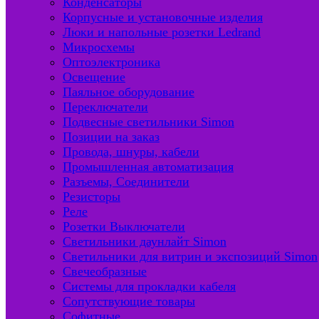
Конденсаторы
Корпусные и установочные изделия
Люки и напольные розетки Ledrand
Микросхемы
Оптоэлектроника
Освещение
Паяльное оборудование
Переключатели
Подвесные светильники Simon
Позиции на заказ
Провода, шнуры, кабели
Промышленная автоматизация
Разъемы, Соединители
Резисторы
Реле
Розетки Выключатели
Светильники даунлайт Simon
Светильники для витрин и экспозиций Simon
Свечеобразные
Системы для прокладки кабеля
Сопутствующие товары
Софитные