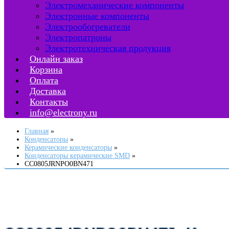
Электромеханические компоненты
Электронные компоненты
Электрообогреватели
Электропатроны
Электротехническая продукция
Онлайн заказ
Корзина
Оплата
Доставка
Контакты
info@electrony.ru
Главная
Конденсаторы
Керамические конденсаторы
Конденсаторы керамические SMD
CC0805JRNPO0BN471