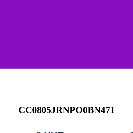
CC0805JRNPO0BN471