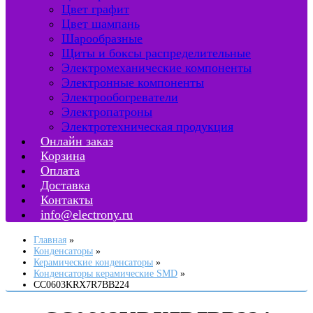
Цвет графит
Цвет шампань
Шарообразные
Щиты и боксы распределительные
Электромеханические компоненты
Электронные компоненты
Электрообогреватели
Электропатроны
Электротехническая продукция
Онлайн заказ
Корзина
Оплата
Доставка
Контакты
info@electrony.ru
Главная
Конденсаторы
Керамические конденсаторы
Конденсаторы керамические SMD
CC0603KRX7R7BB224