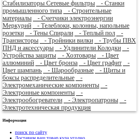
Стабилизаторы Сетевые фильтры
- Станки
промышленного типа
- Строительные
материалы
- Счетчики электроэнергии
Меркурий
- Телеблоки, колонны, напольные
розетки
- Тены Спирали
- Теплый пол
-
Транзисторы
- Тройники вилки
- Трубы ПВХ
ПНД и аксессуары
- Удлинители Колодки
-
Устройства защиты
- Хозтовары
- Цвет
аллюминий
- Цвет бронза
- Цвет графит
-
Цвет шампань
- Шарообразные
- Щиты и
боксы распределительные
-
Электромеханические компоненты
-
Электронные компоненты
-
Электрообогреватели
- Электропатроны
-
Электротехническая продукция
Информация
поиск по сайту
Доставим ваш товар куда угодно