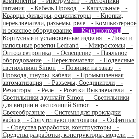
компоненты
- Инструмент
- Источники
питания
- Кабель Провод
- Капсульные
-
Кварцы, фильтры, осцилляторы
- Кнопки,
переключатели, разъемы, реле
- Компьютерное
и офисное оборудование
- Конденсаторы
-
Корпусные и установочные изделия
- Люки и
напольные розетки Ledrand
- Микросхемы
-
Оптоэлектроника
- Освещение
- Паяльное
оборудование
- Переключатели
- Подвесные
светильники Simon
- Позиции на заказ
-
Провода, шнуры, кабели
- Промышленная
автоматизация
- Разъемы, Соединители
-
Резисторы
- Реле
- Розетки Выключатели
-
Светильники даунлайт Simon
- Светильники
для витрин и экспозиций Simon
-
Свечеобразные
- Системы для прокладки
кабеля
- Сопутствующие товары
- Софитные
- Средства разработки, конструкторы
-
Средства разработки, конструкторы, модели
-