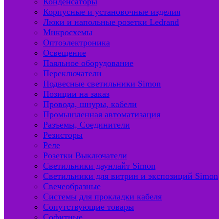
Конденсаторы
Корпусные и установочные изделия
Люки и напольные розетки Ledrand
Микросхемы
Оптоэлектроника
Освещение
Паяльное оборудование
Переключатели
Подвесные светильники Simon
Позиции на заказ
Провода, шнуры, кабели
Промышленная автоматизация
Разъемы, Соединители
Резисторы
Реле
Розетки Выключатели
Светильники даунлайт Simon
Светильники для витрин и экспозиций Simon
Свечеобразные
Системы для прокладки кабеля
Сопутствующие товары
Софитные