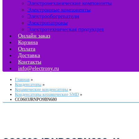
Электромеханические компоненты
Электронные компоненты
Электрообогреватели
Электропатроны
Электротехническая продукция
Онлайн заказ
Корзина
Оплата
Доставка
Контакты
info@electrony.ru
Главная
Конденсаторы
Керамические конденсаторы
Конденсаторы керамические SMD
CC0603JRNPO9BN680