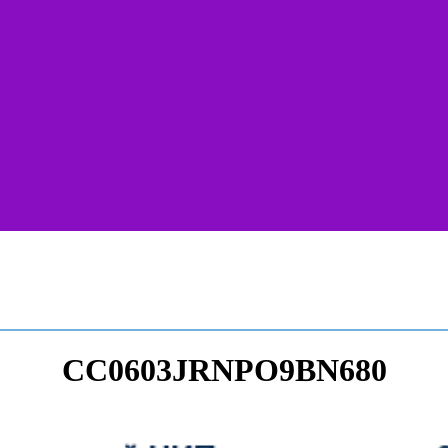
CC0603JRNPO9BN680