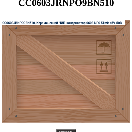
CC0603JRNPO9BN510