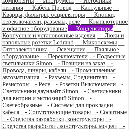
компоненты
- Инструмент
- Источники
питания
- Кабель Провод
- Капсульные
-
Кварцы, фильтры, осцилляторы
- Кнопки,
переключатели, разъемы, реле
- Компьютерное
и офисное оборудование
- Конденсаторы
-
Корпусные и установочные изделия
- Люки и
напольные розетки Ledrand
- Микросхемы
-
Оптоэлектроника
- Освещение
- Паяльное
оборудование
- Переключатели
- Подвесные
светильники Simon
- Позиции на заказ
-
Провода, шнуры, кабели
- Промышленная
автоматизация
- Разъемы, Соединители
-
Резисторы
- Реле
- Розетки Выключатели
-
Светильники даунлайт Simon
- Светильники
для витрин и экспозиций Simon
-
Свечеобразные
- Системы для прокладки
кабеля
- Сопутствующие товары
- Софитные
- Средства разработки, конструкторы
-
Средства разработки, конструкторы, модели
-