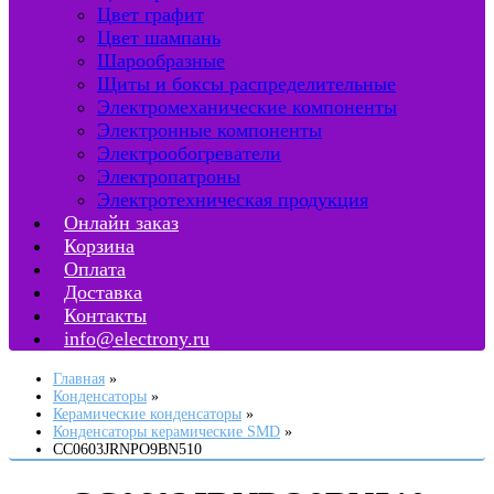
Цвет графит
Цвет шампань
Шарообразные
Щиты и боксы распределительные
Электромеханические компоненты
Электронные компоненты
Электрообогреватели
Электропатроны
Электротехническая продукция
Онлайн заказ
Корзина
Оплата
Доставка
Контакты
info@electrony.ru
Главная
Конденсаторы
Керамические конденсаторы
Конденсаторы керамические SMD
CC0603JRNPO9BN510