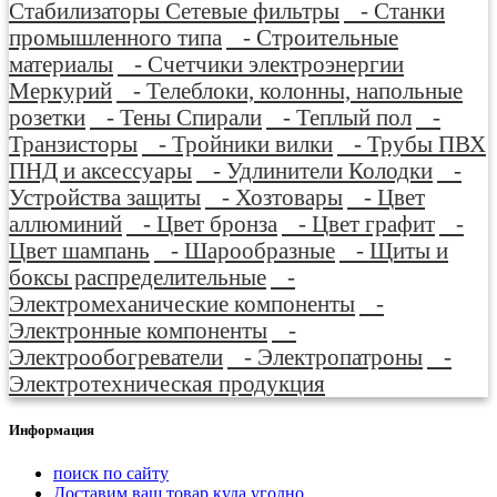
Стабилизаторы Сетевые фильтры
- Станки
промышленного типа
- Строительные
материалы
- Счетчики электроэнергии
Меркурий
- Телеблоки, колонны, напольные
розетки
- Тены Спирали
- Теплый пол
-
Транзисторы
- Тройники вилки
- Трубы ПВХ
ПНД и аксессуары
- Удлинители Колодки
-
Устройства защиты
- Хозтовары
- Цвет
аллюминий
- Цвет бронза
- Цвет графит
-
Цвет шампань
- Шарообразные
- Щиты и
боксы распределительные
-
Электромеханические компоненты
-
Электронные компоненты
-
Электрообогреватели
- Электропатроны
-
Электротехническая продукция
Информация
поиск по сайту
Доставим ваш товар куда угодно