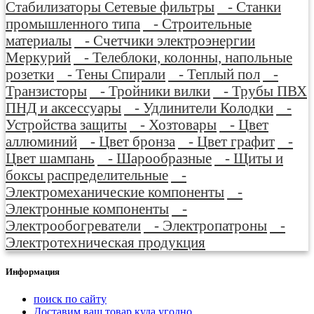
Стабилизаторы Сетевые фильтры
- Станки
промышленного типа
- Строительные
материалы
- Счетчики электроэнергии
Меркурий
- Телеблоки, колонны, напольные
розетки
- Тены Спирали
- Теплый пол
-
Транзисторы
- Тройники вилки
- Трубы ПВХ
ПНД и аксессуары
- Удлинители Колодки
-
Устройства защиты
- Хозтовары
- Цвет
аллюминий
- Цвет бронза
- Цвет графит
-
Цвет шампань
- Шарообразные
- Щиты и
боксы распределительные
-
Электромеханические компоненты
-
Электронные компоненты
-
Электрообогреватели
- Электропатроны
-
Электротехническая продукция
Информация
поиск по сайту
Доставим ваш товар куда угодно