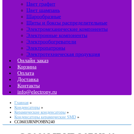
Цвет графит
Цвет шампань
Шарообразные
Щиты и боксы распределительные
Электромеханические компоненты
Электронные компоненты
Электрообогреватели
Электропатроны
Электротехническая продукция
Онлайн заказ
Корзина
Оплата
Доставка
Контакты
info@electrony.ru
Главная
Конденсаторы
Керамические конденсаторы
Конденсаторы керамические SMD
CC0603JRNPO9BN240