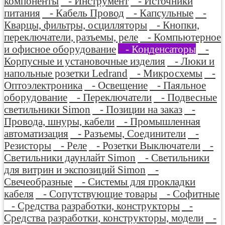
компоненты
- Инструмент
- Источники
питания
- Кабель Провод
- Капсульные
-
Кварцы, фильтры, осцилляторы
- Кнопки,
переключатели, разъемы, реле
- Компьютерное
и офисное оборудование
- Конденсаторы
-
Корпусные и установочные изделия
- Люки и
напольные розетки Ledrand
- Микросхемы
-
Оптоэлектроника
- Освещение
- Паяльное
оборудование
- Переключатели
- Подвесные
светильники Simon
- Позиции на заказ
-
Провода, шнуры, кабели
- Промышленная
автоматизация
- Разъемы, Соединители
-
Резисторы
- Реле
- Розетки Выключатели
-
Светильники даунлайт Simon
- Светильники
для витрин и экспозиций Simon
-
Свечеобразные
- Системы для прокладки
кабеля
- Сопутствующие товары
- Софитные
- Средства разработки, конструкторы
-
Средства разработки, конструкторы, модели
-