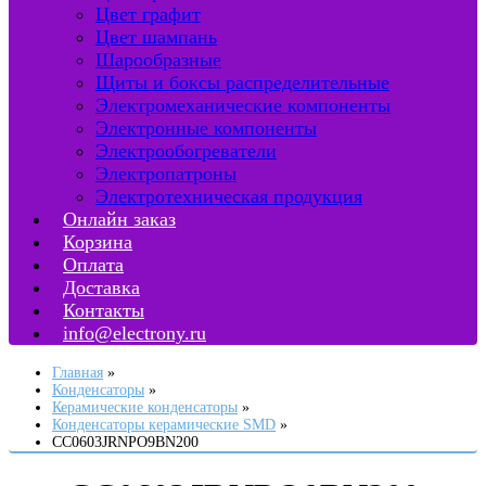
Цвет графит
Цвет шампань
Шарообразные
Щиты и боксы распределительные
Электромеханические компоненты
Электронные компоненты
Электрообогреватели
Электропатроны
Электротехническая продукция
Онлайн заказ
Корзина
Оплата
Доставка
Контакты
info@electrony.ru
Главная
Конденсаторы
Керамические конденсаторы
Конденсаторы керамические SMD
CC0603JRNPO9BN200