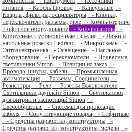
компоненты
- Инструмент
- Источники
питания
- Кабель Провод
- Капсульные
-
Кварцы, фильтры, осцилляторы
- Кнопки,
переключатели, разъемы, реле
- Компьютерное
и офисное оборудование
- Конденсаторы
-
Корпусные и установочные изделия
- Люки и
напольные розетки Ledrand
- Микросхемы
-
Оптоэлектроника
- Освещение
- Паяльное
оборудование
- Переключатели
- Подвесные
светильники Simon
- Позиции на заказ
-
Провода, шнуры, кабели
- Промышленная
автоматизация
- Разъемы, Соединители
-
Резисторы
- Реле
- Розетки Выключатели
-
Светильники даунлайт Simon
- Светильники
для витрин и экспозиций Simon
-
Свечеобразные
- Системы для прокладки
кабеля
- Сопутствующие товары
- Софитные
- Средства разработки, конструкторы
-
Средства разработки, конструкторы, модели
-