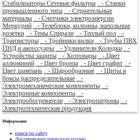
Стабилизаторы Сетевые фильтры
- Станки
промышленного типа
- Строительные
материалы
- Счетчики электроэнергии
Меркурий
- Телеблоки, колонны, напольные
розетки
- Тены Спирали
- Теплый пол
-
Транзисторы
- Тройники вилки
- Трубы ПВХ
ПНД и аксессуары
- Удлинители Колодки
-
Устройства защиты
- Хозтовары
- Цвет
аллюминий
- Цвет бронза
- Цвет графит
-
Цвет шампань
- Шарообразные
- Щиты и
боксы распределительные
-
Электромеханические компоненты
-
Электронные компоненты
-
Электрообогреватели
- Электропатроны
-
Электротехническая продукция
Информация
поиск по сайту
Доставим ваш товар куда угодно