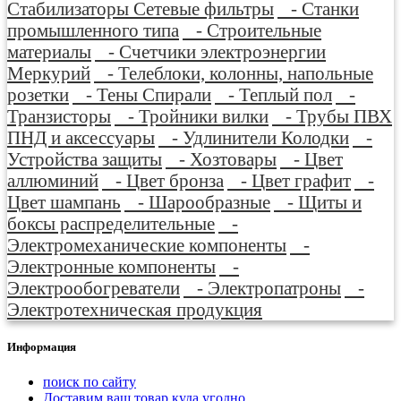
Стабилизаторы Сетевые фильтры
- Станки
промышленного типа
- Строительные
материалы
- Счетчики электроэнергии
Меркурий
- Телеблоки, колонны, напольные
розетки
- Тены Спирали
- Теплый пол
-
Транзисторы
- Тройники вилки
- Трубы ПВХ
ПНД и аксессуары
- Удлинители Колодки
-
Устройства защиты
- Хозтовары
- Цвет
аллюминий
- Цвет бронза
- Цвет графит
-
Цвет шампань
- Шарообразные
- Щиты и
боксы распределительные
-
Электромеханические компоненты
-
Электронные компоненты
-
Электрообогреватели
- Электропатроны
-
Электротехническая продукция
Информация
поиск по сайту
Доставим ваш товар куда угодно