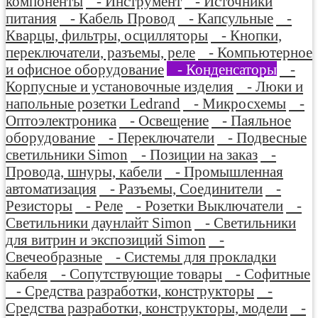
компоненты
- Инструмент
- Источники
питания
- Кабель Провод
- Капсульные
-
Кварцы, фильтры, осцилляторы
- Кнопки,
переключатели, разъемы, реле
- Компьютерное
и офисное оборудование
- Конденсаторы
-
Корпусные и установочные изделия
- Люки и
напольные розетки Ledrand
- Микросхемы
-
Оптоэлектроника
- Освещение
- Паяльное
оборудование
- Переключатели
- Подвесные
светильники Simon
- Позиции на заказ
-
Провода, шнуры, кабели
- Промышленная
автоматизация
- Разъемы, Соединители
-
Резисторы
- Реле
- Розетки Выключатели
-
Светильники даунлайт Simon
- Светильники
для витрин и экспозиций Simon
-
Свечеобразные
- Системы для прокладки
кабеля
- Сопутствующие товары
- Софитные
- Средства разработки, конструкторы
-
Средства разработки, конструкторы, модели
-