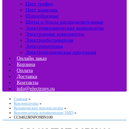
Цвет графит
Цвет шампань
Шарообразные
Щиты и боксы распределительные
Электромеханические компоненты
Электронные компоненты
Электрообогреватели
Электропатроны
Электротехническая продукция
Онлайн заказ
Корзина
Оплата
Доставка
Контакты
info@electrony.ru
Главная
Конденсаторы
Керамические конденсаторы
Конденсаторы керамические SMD
CC0402JRNPO9BN100