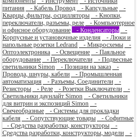
компоненты
- Инструмент
- Источники
питания
- Кабель Провод
- Капсульные
-
Кварцы, фильтры, осцилляторы
- Кнопки,
переключатели, разъемы, реле
- Компьютерное
и офисное оборудование
- Конденсаторы
-
Корпусные и установочные изделия
- Люки и
напольные розетки Ledrand
- Микросхемы
-
Оптоэлектроника
- Освещение
- Паяльное
оборудование
- Переключатели
- Подвесные
светильники Simon
- Позиции на заказ
-
Провода, шнуры, кабели
- Промышленная
автоматизация
- Разъемы, Соединители
-
Резисторы
- Реле
- Розетки Выключатели
-
Светильники даунлайт Simon
- Светильники
для витрин и экспозиций Simon
-
Свечеобразные
- Системы для прокладки
кабеля
- Сопутствующие товары
- Софитные
- Средства разработки, конструкторы
-
Средства разработки, конструкторы, модели
-