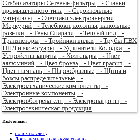
Стабилизаторы Сетевые фильтры
- Станки
промышленного типа
- Строительные
материалы
- Счетчики электроэнергии
Меркурий
- Телеблоки, колонны, напольные
розетки
- Тены Спирали
- Теплый пол
-
Транзисторы
- Тройники вилки
- Трубы ПВХ
ПНД и аксессуары
- Удлинители Колодки
-
Устройства защиты
- Хозтовары
- Цвет
аллюминий
- Цвет бронза
- Цвет графит
-
Цвет шампань
- Шарообразные
- Щиты и
боксы распределительные
-
Электромеханические компоненты
-
Электронные компоненты
-
Электрообогреватели
- Электропатроны
-
Электротехническая продукция
Информация
поиск по сайту
Доставим ваш товар куда угодно