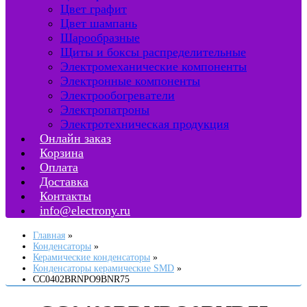
Цвет графит
Цвет шампань
Шарообразные
Щиты и боксы распределительные
Электромеханические компоненты
Электронные компоненты
Электрообогреватели
Электропатроны
Электротехническая продукция
Онлайн заказ
Корзина
Оплата
Доставка
Контакты
info@electrony.ru
Главная
Конденсаторы
Керамические конденсаторы
Конденсаторы керамические SMD
CC0402BRNPO9BNR75