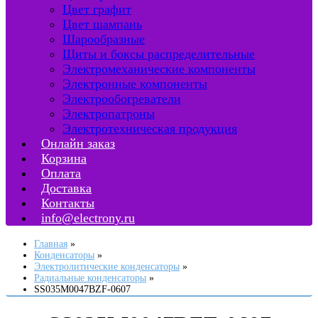
Цвет графит
Цвет шампань
Шарообразные
Щиты и боксы распределительные
Электромеханические компоненты
Электронные компоненты
Электрообогреватели
Электропатроны
Электротехническая продукция
Онлайн заказ
Корзина
Оплата
Доставка
Контакты
info@electrony.ru
Главная
Конденсаторы
Электролитические конденсаторы
Радиальные конденсаторы
SS035M0047BZF-0607