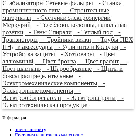
Стабилизаторы Сетевые фильтры
- Станки
промышленного типа
- Строительные
материалы
- Счетчики электроэнергии
Меркурий
- Телеблоки, колонны, напольные
розетки
- Тены Спирали
- Теплый пол
-
Транзисторы
- Тройники вилки
- Трубы ПВХ
ПНД и аксессуары
- Удлинители Колодки
-
Устройства защиты
- Хозтовары
- Цвет
аллюминий
- Цвет бронза
- Цвет графит
-
Цвет шампань
- Шарообразные
- Щиты и
боксы распределительные
-
Электромеханические компоненты
-
Электронные компоненты
-
Электрообогреватели
- Электропатроны
-
Электротехническая продукция
Информация
поиск по сайту
Доставим ваш товар куда угодно