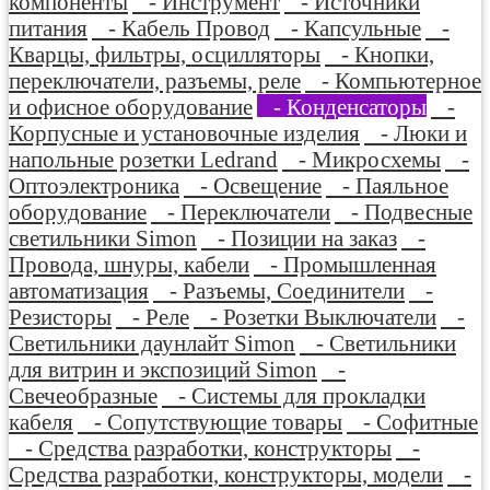
компоненты
- Инструмент
- Источники
питания
- Кабель Провод
- Капсульные
-
Кварцы, фильтры, осцилляторы
- Кнопки,
переключатели, разъемы, реле
- Компьютерное
и офисное оборудование
- Конденсаторы
-
Корпусные и установочные изделия
- Люки и
напольные розетки Ledrand
- Микросхемы
-
Оптоэлектроника
- Освещение
- Паяльное
оборудование
- Переключатели
- Подвесные
светильники Simon
- Позиции на заказ
-
Провода, шнуры, кабели
- Промышленная
автоматизация
- Разъемы, Соединители
-
Резисторы
- Реле
- Розетки Выключатели
-
Светильники даунлайт Simon
- Светильники
для витрин и экспозиций Simon
-
Свечеобразные
- Системы для прокладки
кабеля
- Сопутствующие товары
- Софитные
- Средства разработки, конструкторы
-
Средства разработки, конструкторы, модели
-