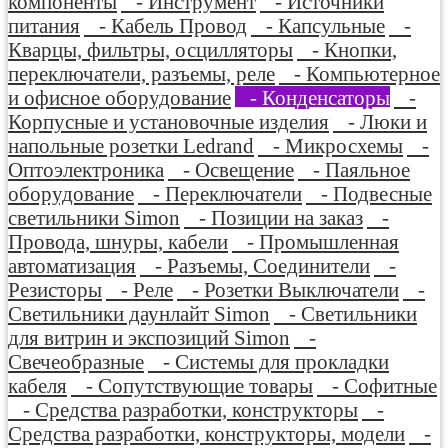
компоненты
- Инструмент
- Источники
питания
- Кабель Провод
- Капсульные
-
Кварцы, фильтры, осцилляторы
- Кнопки,
переключатели, разъемы, реле
- Компьютерное
и офисное оборудование
- Конденсаторы
-
Корпусные и установочные изделия
- Люки и
напольные розетки Ledrand
- Микросхемы
-
Оптоэлектроника
- Освещение
- Паяльное
оборудование
- Переключатели
- Подвесные
светильники Simon
- Позиции на заказ
-
Провода, шнуры, кабели
- Промышленная
автоматизация
- Разъемы, Соединители
-
Резисторы
- Реле
- Розетки Выключатели
-
Светильники даунлайт Simon
- Светильники
для витрин и экспозиций Simon
-
Свечеобразные
- Системы для прокладки
кабеля
- Сопутствующие товары
- Софитные
- Средства разработки, конструкторы
-
Средства разработки, конструкторы, модели
-