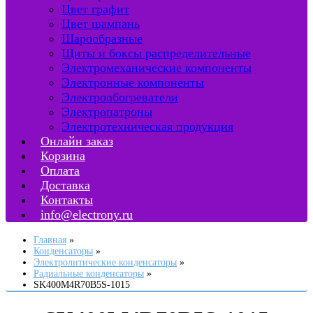
Цвет графит
Цвет шампань
Шарообразные
Щиты и боксы распределительные
Электромеханические компоненты
Электронные компоненты
Электрообогреватели
Электропатроны
Электротехническая продукция
Онлайн заказ
Корзина
Оплата
Доставка
Контакты
info@electrony.ru
Главная
Конденсаторы
Электролитические конденсаторы
Радиальные конденсаторы
SK400M4R70B5S-1015