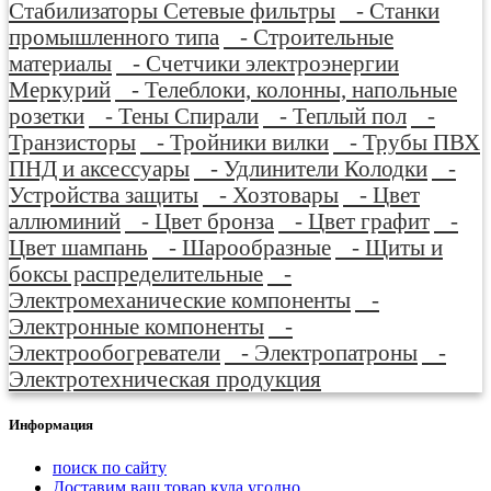
Стабилизаторы Сетевые фильтры
- Станки
промышленного типа
- Строительные
материалы
- Счетчики электроэнергии
Меркурий
- Телеблоки, колонны, напольные
розетки
- Тены Спирали
- Теплый пол
-
Транзисторы
- Тройники вилки
- Трубы ПВХ
ПНД и аксессуары
- Удлинители Колодки
-
Устройства защиты
- Хозтовары
- Цвет
аллюминий
- Цвет бронза
- Цвет графит
-
Цвет шампань
- Шарообразные
- Щиты и
боксы распределительные
-
Электромеханические компоненты
-
Электронные компоненты
-
Электрообогреватели
- Электропатроны
-
Электротехническая продукция
Информация
поиск по сайту
Доставим ваш товар куда угодно