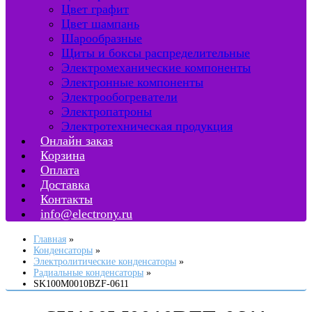
Цвет графит
Цвет шампань
Шарообразные
Щиты и боксы распределительные
Электромеханические компоненты
Электронные компоненты
Электрообогреватели
Электропатроны
Электротехническая продукция
Онлайн заказ
Корзина
Оплата
Доставка
Контакты
info@electrony.ru
Главная
Конденсаторы
Электролитические конденсаторы
Радиальные конденсаторы
SK100M0010BZF-0611