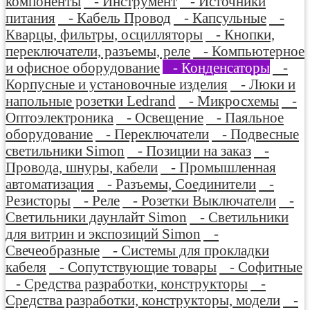
компоненты
- Инструмент
- Источники
питания
- Кабель Провод
- Капсульные
-
Кварцы, фильтры, осцилляторы
- Кнопки,
переключатели, разъемы, реле
- Компьютерное
и офисное оборудование
- Конденсаторы
-
Корпусные и установочные изделия
- Люки и
напольные розетки Ledrand
- Микросхемы
-
Оптоэлектроника
- Освещение
- Паяльное
оборудование
- Переключатели
- Подвесные
светильники Simon
- Позиции на заказ
-
Провода, шнуры, кабели
- Промышленная
автоматизация
- Разъемы, Соединители
-
Резисторы
- Реле
- Розетки Выключатели
-
Светильники даунлайт Simon
- Светильники
для витрин и экспозиций Simon
-
Свечеобразные
- Системы для прокладки
кабеля
- Сопутствующие товары
- Софитные
- Средства разработки, конструкторы
-
Средства разработки, конструкторы, модели
-