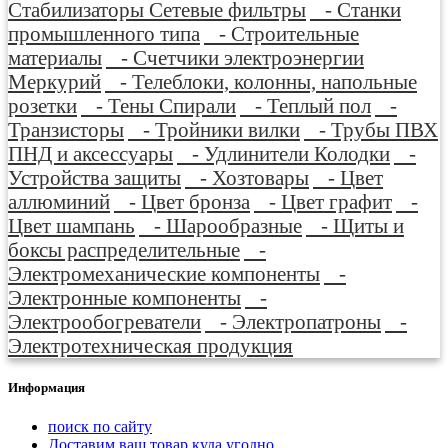
Стабилизаторы Сетевые фильтры
- Станки
промышленного типа
- Строительные
материалы
- Счетчики электроэнергии
Меркурий
- Телеблоки, колонны, напольные
розетки
- Тены Спирали
- Теплый пол
-
Транзисторы
- Тройники вилки
- Трубы ПВХ
ПНД и аксессуары
- Удлинители Колодки
-
Устройства защиты
- Хозтовары
- Цвет
аллюминий
- Цвет бронза
- Цвет графит
-
Цвет шампань
- Шарообразные
- Щиты и
боксы распределительные
-
Электромеханические компоненты
-
Электронные компоненты
-
Электрообогреватели
- Электропатроны
-
Электротехническая продукция
Информация
поиск по сайту
Доставим ваш товар куда угодно