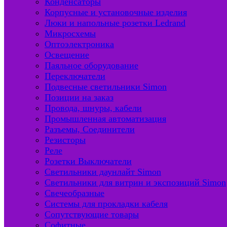
Конденсаторы
Корпусные и установочные изделия
Люки и напольные розетки Ledrand
Микросхемы
Оптоэлектроника
Освещение
Паяльное оборудование
Переключатели
Подвесные светильники Simon
Позиции на заказ
Провода, шнуры, кабели
Промышленная автоматизация
Разъемы, Соединители
Резисторы
Реле
Розетки Выключатели
Светильники даунлайт Simon
Светильники для витрин и экспозиций Simon
Свечеобразные
Системы для прокладки кабеля
Сопутствующие товары
Софитные