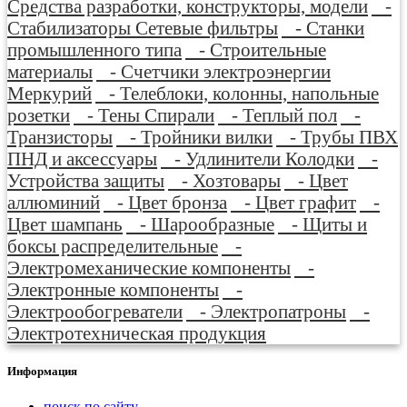
Средства разработки, конструкторы, модели
-
Стабилизаторы Сетевые фильтры
- Станки
промышленного типа
- Строительные
материалы
- Счетчики электроэнергии
Меркурий
- Телеблоки, колонны, напольные
розетки
- Тены Спирали
- Теплый пол
-
Транзисторы
- Тройники вилки
- Трубы ПВХ
ПНД и аксессуары
- Удлинители Колодки
-
Устройства защиты
- Хозтовары
- Цвет
аллюминий
- Цвет бронза
- Цвет графит
-
Цвет шампань
- Шарообразные
- Щиты и
боксы распределительные
-
Электромеханические компоненты
-
Электронные компоненты
-
Электрообогреватели
- Электропатроны
-
Электротехническая продукция
Информация
поиск по сайту