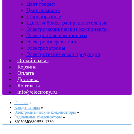
Цвет графит
Цвет шампань
Шарообразные
Щиты и боксы распределительные
Электромеханические компоненты
Электронные компоненты
Электрообогреватели
Электропатроны
Электротехническая продукция
Онлайн заказ
Корзина
Оплата
Доставка
Контакты
info@electrony.ru
Главная
Конденсаторы
Электролитические конденсаторы
Радиальные конденсаторы
SJ050M0680B5S-1330