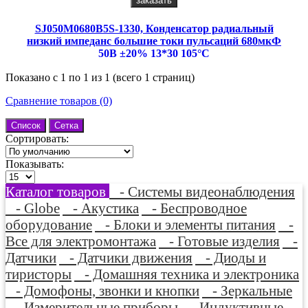
заказать
SJ050M0680B5S-1330, Конденсатор радиальный
низкий импеданс большие токи пульсаций 680мкФ
50В ±20% 13*30 105°С
Показано с 1 по 1 из 1 (всего 1 страниц)
Сравнение товаров (0)
Список
Сетка
Сортировать:
Показывать:
Каталог товаров
- Системы видеонаблюдения
- Globe
- Акустика
- Беспроводное
оборудование
- Блоки и элементы питания
-
Все для электромонтажа
- Готовые изделия
-
Датчики
- Датчики движения
- Диоды и
тиристоры
- Домашняя техника и электроника
- Домофоны, звонки и кнопки
- Зеркальные
- Измерительные приборы
- Индуктивные