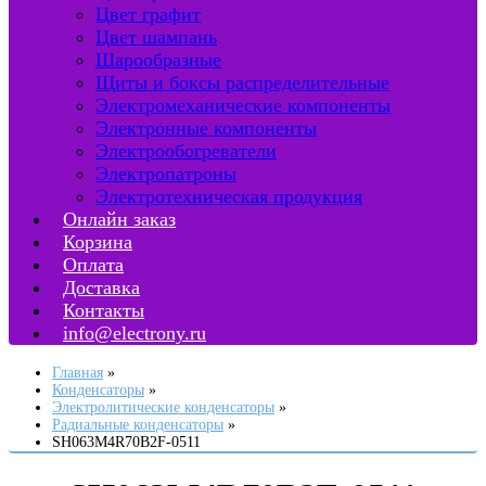
Цвет графит
Цвет шампань
Шарообразные
Щиты и боксы распределительные
Электромеханические компоненты
Электронные компоненты
Электрообогреватели
Электропатроны
Электротехническая продукция
Онлайн заказ
Корзина
Оплата
Доставка
Контакты
info@electrony.ru
Главная
Конденсаторы
Электролитические конденсаторы
Радиальные конденсаторы
SH063M4R70B2F-0511