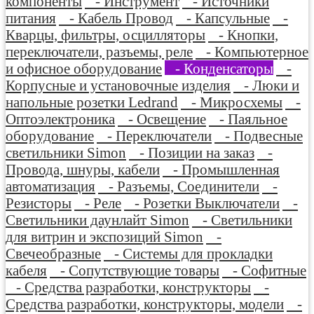
компоненты
- Инструмент
- Источники
питания
- Кабель Провод
- Капсульные
-
Кварцы, фильтры, осцилляторы
- Кнопки,
переключатели, разъемы, реле
- Компьютерное
и офисное оборудование
- Конденсаторы
-
Корпусные и установочные изделия
- Люки и
напольные розетки Ledrand
- Микросхемы
-
Оптоэлектроника
- Освещение
- Паяльное
оборудование
- Переключатели
- Подвесные
светильники Simon
- Позиции на заказ
-
Провода, шнуры, кабели
- Промышленная
автоматизация
- Разъемы, Соединители
-
Резисторы
- Реле
- Розетки Выключатели
-
Светильники даунлайт Simon
- Светильники
для витрин и экспозиций Simon
-
Свечеобразные
- Системы для прокладки
кабеля
- Сопутствующие товары
- Софитные
- Средства разработки, конструкторы
-
Средства разработки, конструкторы, модели
-