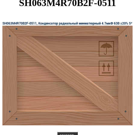
SH063M4R70B2F-0511