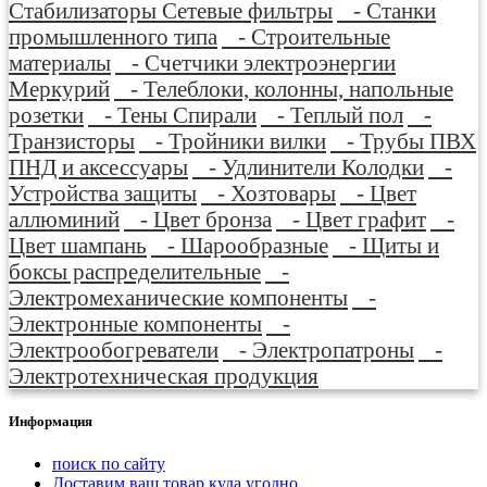
Стабилизаторы Сетевые фильтры
- Станки
промышленного типа
- Строительные
материалы
- Счетчики электроэнергии
Меркурий
- Телеблоки, колонны, напольные
розетки
- Тены Спирали
- Теплый пол
-
Транзисторы
- Тройники вилки
- Трубы ПВХ
ПНД и аксессуары
- Удлинители Колодки
-
Устройства защиты
- Хозтовары
- Цвет
аллюминий
- Цвет бронза
- Цвет графит
-
Цвет шампань
- Шарообразные
- Щиты и
боксы распределительные
-
Электромеханические компоненты
-
Электронные компоненты
-
Электрообогреватели
- Электропатроны
-
Электротехническая продукция
Информация
поиск по сайту
Доставим ваш товар куда угодно