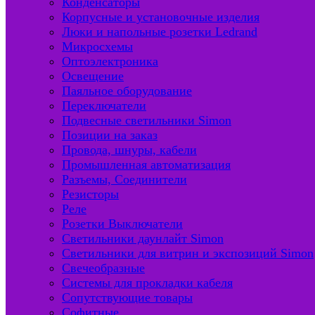
Конденсаторы
Корпусные и установочные изделия
Люки и напольные розетки Ledrand
Микросхемы
Оптоэлектроника
Освещение
Паяльное оборудование
Переключатели
Подвесные светильники Simon
Позиции на заказ
Провода, шнуры, кабели
Промышленная автоматизация
Разъемы, Соединители
Резисторы
Реле
Розетки Выключатели
Светильники даунлайт Simon
Светильники для витрин и экспозиций Simon
Свечеобразные
Системы для прокладки кабеля
Сопутствующие товары
Софитные