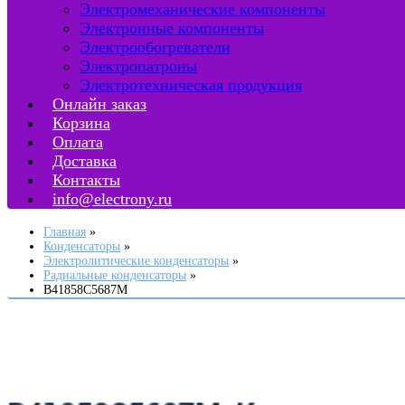
Электромеханические компоненты
Электронные компоненты
Электрообогреватели
Электропатроны
Электротехническая продукция
Онлайн заказ
Корзина
Оплата
Доставка
Контакты
info@electrony.ru
Главная
Конденсаторы
Электролитические конденсаторы
Радиальные конденсаторы
B41858C5687M