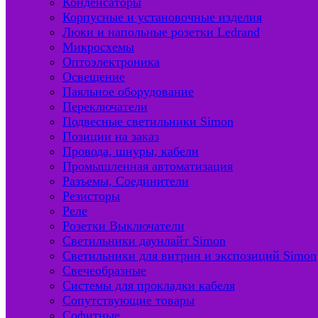
Конденсаторы
Корпусные и установочные изделия
Люки и напольные розетки Ledrand
Микросхемы
Оптоэлектроника
Освещение
Паяльное оборудование
Переключатели
Подвесные светильники Simon
Позиции на заказ
Провода, шнуры, кабели
Промышленная автоматизация
Разъемы, Соединители
Резисторы
Реле
Розетки Выключатели
Светильники даунлайт Simon
Светильники для витрин и экспозиций Simon
Свечеобразные
Системы для прокладки кабеля
Сопутствующие товары
Софитные