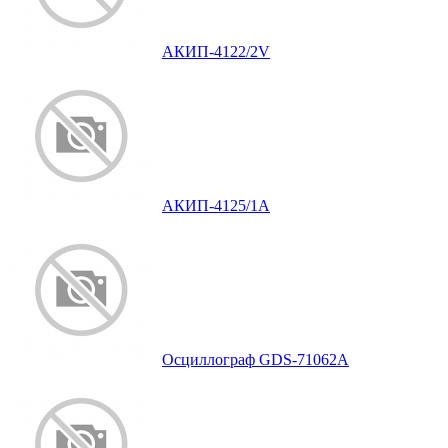
АКИП-4122/2V
АКИП-4125/1А
Осциллограф GDS-71062A