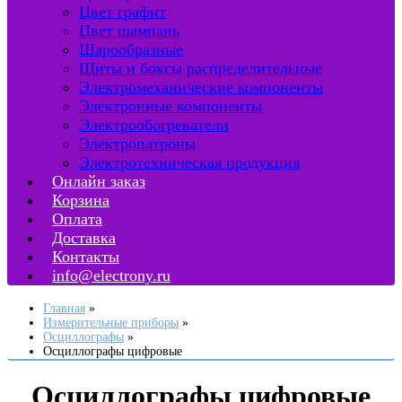
Цвет графит
Цвет шампань
Шарообразные
Щиты и боксы распределительные
Электромеханические компоненты
Электронные компоненты
Электрообогреватели
Электропатроны
Электротехническая продукция
Онлайн заказ
Корзина
Оплата
Доставка
Контакты
info@electrony.ru
Главная
Измерительные приборы
Осциллографы
Осциллографы цифровые
Осциллографы цифровые