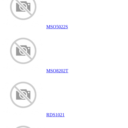
MSO5022S
MSO8202T
RDS1021