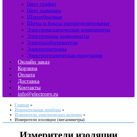
Цвет графит
Цвет шампань
Шарообразные
Щиты и боксы распределительные
Электромеханические компоненты
Электронные компоненты
Электрообогреватели
Электропатроны
Электротехническая продукция
Онлайн заказ
Корзина
Оплата
Доставка
Контакты
info@electrony.ru
Главная
Измерительные приборы
Измерители электрических величин
Измерители изоляции (мегаомметры)
Измерители изоляции