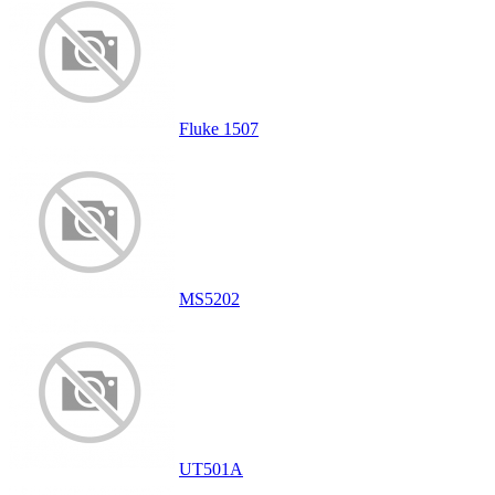
Fluke 1507
MS5202
UT501A