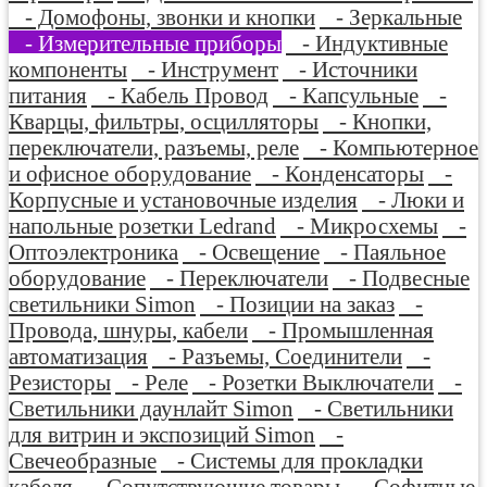
- Домофоны, звонки и кнопки
- Зеркальные
- Измерительные приборы
- Индуктивные
компоненты
- Инструмент
- Источники
питания
- Кабель Провод
- Капсульные
-
Кварцы, фильтры, осцилляторы
- Кнопки,
переключатели, разъемы, реле
- Компьютерное
и офисное оборудование
- Конденсаторы
-
Корпусные и установочные изделия
- Люки и
напольные розетки Ledrand
- Микросхемы
-
Оптоэлектроника
- Освещение
- Паяльное
оборудование
- Переключатели
- Подвесные
светильники Simon
- Позиции на заказ
-
Провода, шнуры, кабели
- Промышленная
автоматизация
- Разъемы, Соединители
-
Резисторы
- Реле
- Розетки Выключатели
-
Светильники даунлайт Simon
- Светильники
для витрин и экспозиций Simon
-
Свечеобразные
- Системы для прокладки
кабеля
- Сопутствующие товары
- Софитные