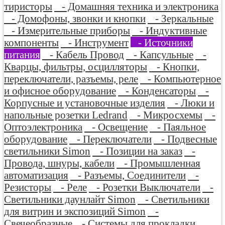
тиристоры
- Домашняя техника и электроника
- Домофоны, звонки и кнопки
- Зеркальные
- Измерительные приборы
- Индуктивные
компоненты
- Инструмент
- Источники
питания
- Кабель Провод
- Капсульные
-
Кварцы, фильтры, осцилляторы
- Кнопки,
переключатели, разъемы, реле
- Компьютерное
и офисное оборудование
- Конденсаторы
-
Корпусные и установочные изделия
- Люки и
напольные розетки Ledrand
- Микросхемы
-
Оптоэлектроника
- Освещение
- Паяльное
оборудование
- Переключатели
- Подвесные
светильники Simon
- Позиции на заказ
-
Провода, шнуры, кабели
- Промышленная
автоматизация
- Разъемы, Соединители
-
Резисторы
- Реле
- Розетки Выключатели
-
Светильники даунлайт Simon
- Светильники
для витрин и экспозиций Simon
-
Свечеобразные
- Системы для прокладки