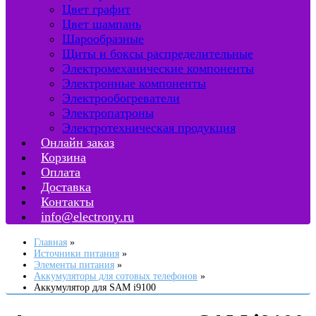
Цвет графит
Цвет шампань
Шарообразные
Щиты и боксы распределительные
Электромеханические компоненты
Электронные компоненты
Электрообогреватели
Электропатроны
Электротехническая продукция
Онлайн заказ
Корзина
Оплата
Доставка
Контакты
info@electrony.ru
Главная
Источники питания
Элементы питания
Аккумуляторы для сотовых телефонов
Аккумулятор для SAM i9100