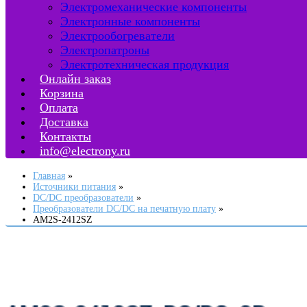
Электромеханические компоненты
Электронные компоненты
Электрообогреватели
Электропатроны
Электротехническая продукция
Онлайн заказ
Корзина
Оплата
Доставка
Контакты
info@electrony.ru
Главная
Источники питания
DC/DC преобразователи
Преобразователи DC/DC на печатную плату
AM2S-2412SZ