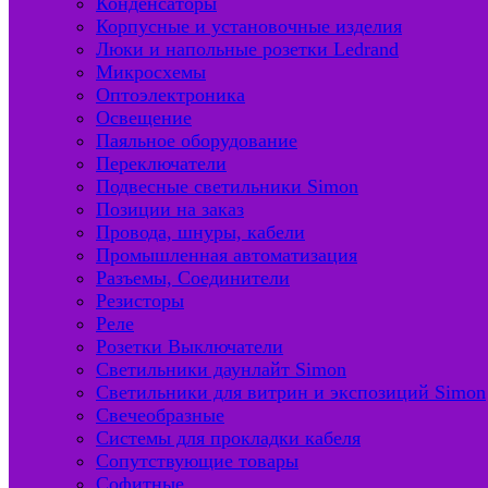
Конденсаторы
Корпусные и установочные изделия
Люки и напольные розетки Ledrand
Микросхемы
Оптоэлектроника
Освещение
Паяльное оборудование
Переключатели
Подвесные светильники Simon
Позиции на заказ
Провода, шнуры, кабели
Промышленная автоматизация
Разъемы, Соединители
Резисторы
Реле
Розетки Выключатели
Светильники даунлайт Simon
Светильники для витрин и экспозиций Simon
Свечеобразные
Системы для прокладки кабеля
Сопутствующие товары
Софитные