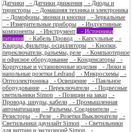
Датчики
- Датчики движения
- Диоды и
тиристоры
- Домашняя техника и электроника
- Домофоны, звонки и кнопки
- Зеркальные
- Измерительные приборы
- Индуктивные
компоненты
- Инструмент
- Источники
питания
- Кабель Провод
- Капсульные
-
Кварцы, фильтры, осцилляторы
- Кнопки,
переключатели, разъемы, реле
- Компьютерное
и офисное оборудование
- Конденсаторы
-
Корпусные и установочные изделия
- Люки и
напольные розетки Ledrand
- Микросхемы
-
Оптоэлектроника
- Освещение
- Паяльное
оборудование
- Переключатели
- Подвесные
светильники Simon
- Позиции на заказ
-
Провода, шнуры, кабели
- Промышленная
автоматизация
- Разъемы, Соединители
-
Резисторы
- Реле
- Розетки Выключатели
-
Светильники даунлайт Simon
- Светильники
для витрин и экспозиций Simon
-