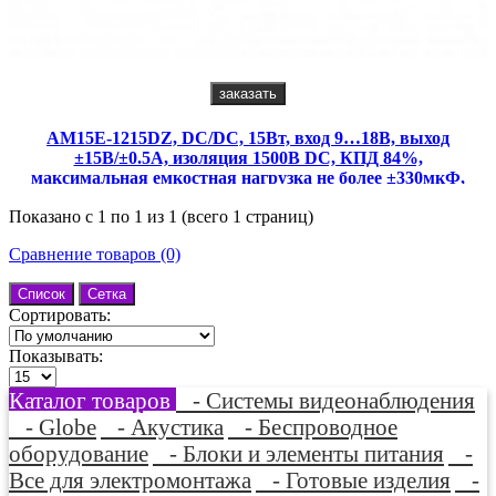
заказать
AM15E-1215DZ, DC/DC, 15Вт, вход 9…18В, выход
±15В/±0.5А, изоляция 1500В DC, КПД 84%,
максимальная емкостная нагрузка не более ±330мкФ,
2x1", 50.8x25.4x10.16мм, -40…85°C, металл
Показано с 1 по 1 из 1 (всего 1 страниц)
Сравнение товаров (0)
Список
Сетка
Сортировать:
Показывать:
Каталог товаров
- Системы видеонаблюдения
- Globe
- Акустика
- Беспроводное
оборудование
- Блоки и элементы питания
-
Все для электромонтажа
- Готовые изделия
-