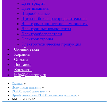
Цвет графит
Цвет шампань
Шарообразные
Щиты и боксы распределительные
Электромеханические компоненты
Электронные компоненты
Электрообогреватели
Электропатроны
Электротехническая продукция
Онлайн заказ
Корзина
Оплата
Доставка
Контакты
info@electrony.ru
Главная
Источники питания
DC/DC преобразователи
Преобразователи DC/DC на печатную плату
AM15E-1215DZ