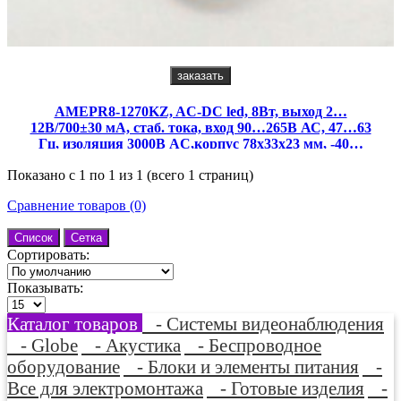
заказать
AMEPR8-1270KZ, AC-DC led, 8Вт, выход 2…
12В/700±30 мА, стаб. тока, вход 90…265В АС, 47…63
Гц, изоляция 3000В АC,корпус 78х33х23 мм, -40…
+55°С
Показано с 1 по 1 из 1 (всего 1 страниц)
Сравнение товаров (0)
Список
Сетка
Сортировать:
Показывать:
Каталог товаров
- Системы видеонаблюдения
- Globe
- Акустика
- Беспроводное
оборудование
- Блоки и элементы питания
-
Все для электромонтажа
- Готовые изделия
-