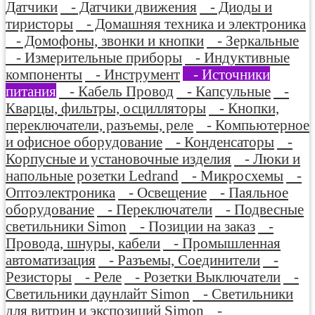
Датчики
- Датчики движения
- Диоды и
тиристоры
- Домашняя техника и электроника
- Домофоны, звонки и кнопки
- Зеркальные
- Измерительные приборы
- Индуктивные
компоненты
- Инструмент
- Источники
питания
- Кабель Провод
- Капсульные
-
Кварцы, фильтры, осцилляторы
- Кнопки,
переключатели, разъемы, реле
- Компьютерное
и офисное оборудование
- Конденсаторы
-
Корпусные и установочные изделия
- Люки и
напольные розетки Ledrand
- Микросхемы
-
Оптоэлектроника
- Освещение
- Паяльное
оборудование
- Переключатели
- Подвесные
светильники Simon
- Позиции на заказ
-
Провода, шнуры, кабели
- Промышленная
автоматизация
- Разъемы, Соединители
-
Резисторы
- Реле
- Розетки Выключатели
-
Светильники даунлайт Simon
- Светильники
для витрин и экспозиций Simon
-