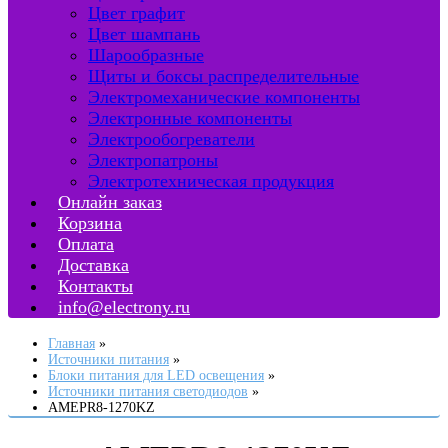
Цвет графит
Цвет шампань
Шарообразные
Щиты и боксы распределительные
Электромеханические компоненты
Электронные компоненты
Электрообогреватели
Электропатроны
Электротехническая продукция
Онлайн заказ
Корзина
Оплата
Доставка
Контакты
info@electrony.ru
Главная
Источники питания
Блоки питания для LED освещения
Источники питания светодиодов
AMEPR8-1270KZ