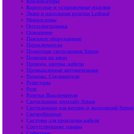
Конденсаторы
Корпусные и установочные изделия
Люки и напольные розетки Ledrand
Микросхемы
Оптоэлектроника
Освещение
Паяльное оборудование
Переключатели
Подвесные светильники Simon
Позиции на заказ
Провода, шнуры, кабели
Промышленная автоматизация
Разъемы, Соединители
Резисторы
Реле
Розетки Выключатели
Светильники даунлайт Simon
Светильники для витрин и экспозиций Simon
Свечеобразные
Системы для прокладки кабеля
Сопутствующие товары
Софитные