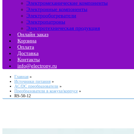
Электромеханические компоненты
Электронные компоненты
Электрообогреватели
Электропатроны
Электротехническая продукция
Онлайн заказ
Корзина
Оплата
Доставка
Контакты
info@electrony.ru
Главная
Источники питания
AC/DC преобразователи
Преобразователи в кожухе/корпусе
RS-50-12