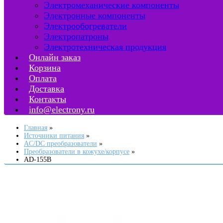
Электромеханические компоненты
Электронные компоненты
Электрообогреватели
Электропатроны
Электротехническая продукция
Онлайн заказ
Корзина
Оплата
Доставка
Контакты
info@electrony.ru
Главная
Источники питания
AC/DC преобразователи
Преобразователи в кожухе/корпусе
AD-155B