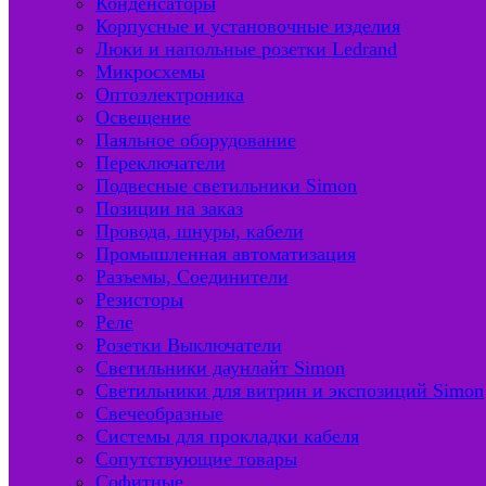
Конденсаторы
Корпусные и установочные изделия
Люки и напольные розетки Ledrand
Микросхемы
Оптоэлектроника
Освещение
Паяльное оборудование
Переключатели
Подвесные светильники Simon
Позиции на заказ
Провода, шнуры, кабели
Промышленная автоматизация
Разъемы, Соединители
Резисторы
Реле
Розетки Выключатели
Светильники даунлайт Simon
Светильники для витрин и экспозиций Simon
Свечеобразные
Системы для прокладки кабеля
Сопутствующие товары
Софитные