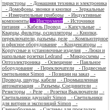
тиристоры
- Домашняя техника и электроника
- Домофоны, звонки и кнопки
- Зеркальные
- Измерительные приборы
- Индуктивные
компоненты
- Инструмент
- Источники
питания
- Кабель Провод
- Капсульные
-
Кварцы, фильтры, осцилляторы
- Кнопки,
переключатели, разъемы, реле
- Компьютерное
и офисное оборудование
- Конденсаторы
-
Корпусные и установочные изделия
- Люки и
напольные розетки Ledrand
- Микросхемы
-
Оптоэлектроника
- Освещение
- Паяльное
оборудование
- Переключатели
- Подвесные
светильники Simon
- Позиции на заказ
-
Провода, шнуры, кабели
- Промышленная
автоматизация
- Разъемы, Соединители
-
Резисторы
- Реле
- Розетки Выключатели
-
Светильники даунлайт Simon
- Светильники
для витрин и экспозиций Simon
-
Свечеобразные
- Системы для прокладки