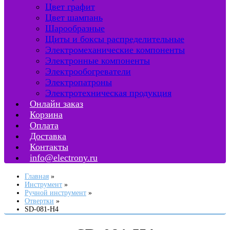
Цвет графит
Цвет шампань
Шарообразные
Щиты и боксы распределительные
Электромеханические компоненты
Электронные компоненты
Электрообогреватели
Электропатроны
Электротехническая продукция
Онлайн заказ
Корзина
Оплата
Доставка
Контакты
info@electrony.ru
Главная
Инструмент
Ручной инструмент
Отвертки
SD-081-H4