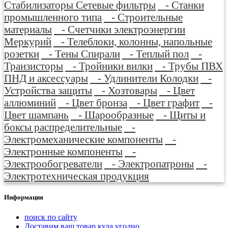
Стабилизаторы Сетевые фильтры
- Станки
промышленного типа
- Строительные
материалы
- Счетчики электроэнергии
Меркурий
- Телеблоки, колонны, напольные
розетки
- Тены Спирали
- Теплый пол
-
Транзисторы
- Тройники вилки
- Трубы ПВХ
ПНД и аксессуары
- Удлинители Колодки
-
Устройства защиты
- Хозтовары
- Цвет
аллюминий
- Цвет бронза
- Цвет графит
-
Цвет шампань
- Шарообразные
- Щиты и
боксы распределительные
-
Электромеханические компоненты
-
Электронные компоненты
-
Электрообогреватели
- Электропатроны
-
Электротехническая продукция
Информация
поиск по сайту
Доставим ваш товар куда угодно