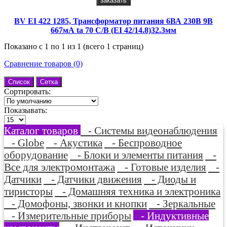
заказать
BV EI 422 1285, Трансформатор питания 6ВА 230В 9В
667мА ta 70 C/B (EI 42/14.8)32.3мм
Показано с 1 по 1 из 1 (всего 1 страниц)
Сравнение товаров (0)
Список
Сетка
Сортировать:
Показывать:
Каталог товаров
- Системы видеонаблюдения
- Globe
- Акустика
- Беспроводное
оборудование
- Блоки и элементы питания
-
Все для электромонтажа
- Готовые изделия
-
Датчики
- Датчики движения
- Диоды и
тиристоры
- Домашняя техника и электроника
- Домофоны, звонки и кнопки
- Зеркальные
- Измерительные приборы
- Индуктивные