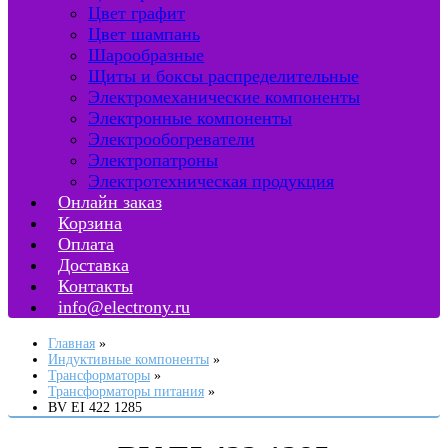
Цвет графит
Цвет шампань
Шарообразные
Щиты и боксы распределительные
Электромеханические компоненты
Электронные компоненты
Электрообогреватели
Электропатроны
Электротехническая продукция
Онлайн заказ
Корзина
Оплата
Доставка
Контакты
info@electrony.ru
Главная
Индуктивные компоненты
Трансформаторы
Трансформаторы питания
BV EI 422 1285