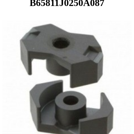
B65811J0250A087