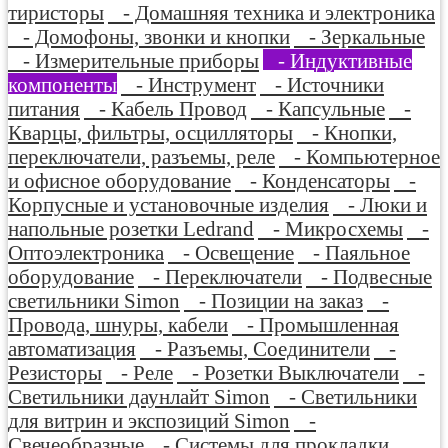
тиристоры
- Домашняя техника и электроника
- Домофоны, звонки и кнопки
- Зеркальные
- Измерительные приборы
- Индуктивные
компоненты
- Инструмент
- Источники
питания
- Кабель Провод
- Капсульные
-
Кварцы, фильтры, осцилляторы
- Кнопки,
переключатели, разъемы, реле
- Компьютерное
и офисное оборудование
- Конденсаторы
-
Корпусные и установочные изделия
- Люки и
напольные розетки Ledrand
- Микросхемы
-
Оптоэлектроника
- Освещение
- Паяльное
оборудование
- Переключатели
- Подвесные
светильники Simon
- Позиции на заказ
-
Провода, шнуры, кабели
- Промышленная
автоматизация
- Разъемы, Соединители
-
Резисторы
- Реле
- Розетки Выключатели
-
Светильники даунлайт Simon
- Светильники
для витрин и экспозиций Simon
-
Свечеобразные
- Системы для прокладки