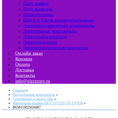
Цвет графит
Цвет шампань
Шарообразные
Щиты и боксы распределительные
Электромеханические компоненты
Электронные компоненты
Электрообогреватели
Электропатроны
Электротехническая продукция
Онлайн заказ
Корзина
Оплата
Доставка
Контакты
info@electrony.ru
Главная
Индуктивные компоненты
Сердечники и аксессуары
Импортные формы ER,ETD,EFD,EE,EP,RM
B65811J0250A087