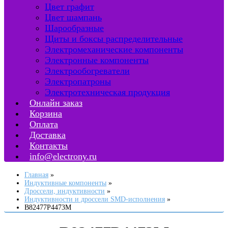
Цвет графит
Цвет шампань
Шарообразные
Щиты и боксы распределительные
Электромеханические компоненты
Электронные компоненты
Электрообогреватели
Электропатроны
Электротехническая продукция
Онлайн заказ
Корзина
Оплата
Доставка
Контакты
info@electrony.ru
Главная
Индуктивные компоненты
Дроссели, индуктивности
Индуктивности и дроссели SMD-исполнения
B82477P4473M