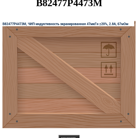
B82477P4473M