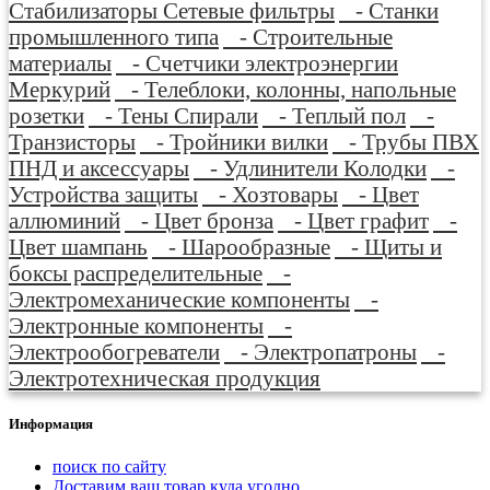
Стабилизаторы Сетевые фильтры
- Станки
промышленного типа
- Строительные
материалы
- Счетчики электроэнергии
Меркурий
- Телеблоки, колонны, напольные
розетки
- Тены Спирали
- Теплый пол
-
Транзисторы
- Тройники вилки
- Трубы ПВХ
ПНД и аксессуары
- Удлинители Колодки
-
Устройства защиты
- Хозтовары
- Цвет
аллюминий
- Цвет бронза
- Цвет графит
-
Цвет шампань
- Шарообразные
- Щиты и
боксы распределительные
-
Электромеханические компоненты
-
Электронные компоненты
-
Электрообогреватели
- Электропатроны
-
Электротехническая продукция
Информация
поиск по сайту
Доставим ваш товар куда угодно