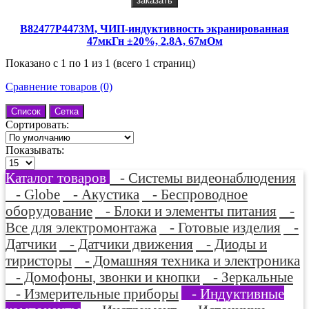
заказать
B82477P4473M, ЧИП-индуктивность экранированная
47мкГн ±20%, 2.8A, 67мОм
Показано с 1 по 1 из 1 (всего 1 страниц)
Сравнение товаров (0)
Список
Сетка
Сортировать:
Показывать:
Каталог товаров
- Системы видеонаблюдения
- Globe
- Акустика
- Беспроводное
оборудование
- Блоки и элементы питания
-
Все для электромонтажа
- Готовые изделия
-
Датчики
- Датчики движения
- Диоды и
тиристоры
- Домашняя техника и электроника
- Домофоны, звонки и кнопки
- Зеркальные
- Измерительные приборы
- Индуктивные