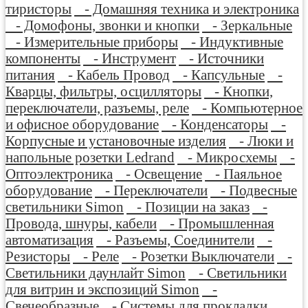
тиристоры
- Домашняя техника и электроника
- Домофоны, звонки и кнопки
- Зеркальные
- Измерительные приборы
- Индуктивные
компоненты
- Инструмент
- Источники
питания
- Кабель Провод
- Капсульные
-
Кварцы, фильтры, осцилляторы
- Кнопки,
переключатели, разъемы, реле
- Компьютерное
и офисное оборудование
- Конденсаторы
-
Корпусные и установочные изделия
- Люки и
напольные розетки Ledrand
- Микросхемы
-
Оптоэлектроника
- Освещение
- Паяльное
оборудование
- Переключатели
- Подвесные
светильники Simon
- Позиции на заказ
-
Провода, шнуры, кабели
- Промышленная
автоматизация
- Разъемы, Соединители
-
Резисторы
- Реле
- Розетки Выключатели
-
Светильники даунлайт Simon
- Светильники
для витрин и экспозиций Simon
-
Свечеобразные
- Системы для прокладки