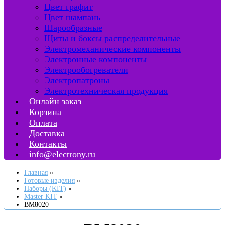
Цвет графит
Цвет шампань
Шарообразные
Щиты и боксы распределительные
Электромеханические компоненты
Электронные компоненты
Электрообогреватели
Электропатроны
Электротехническая продукция
Онлайн заказ
Корзина
Оплата
Доставка
Контакты
info@electrony.ru
Главная
Готовые изделия
Наборы (KIT)
Master KIT
BM8020