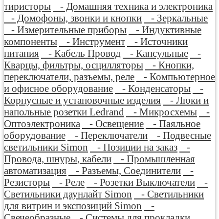
тиристоры
- Домашняя техника и электроника
- Домофоны, звонки и кнопки
- Зеркальные
- Измерительные приборы
- Индуктивные
компоненты
- Инструмент
- Источники
питания
- Кабель Провод
- Капсульные
-
Кварцы, фильтры, осцилляторы
- Кнопки,
переключатели, разъемы, реле
- Компьютерное
и офисное оборудование
- Конденсаторы
-
Корпусные и установочные изделия
- Люки и
напольные розетки Ledrand
- Микросхемы
-
Оптоэлектроника
- Освещение
- Паяльное
оборудование
- Переключатели
- Подвесные
светильники Simon
- Позиции на заказ
-
Провода, шнуры, кабели
- Промышленная
автоматизация
- Разъемы, Соединители
-
Резисторы
- Реле
- Розетки Выключатели
-
Светильники даунлайт Simon
- Светильники
для витрин и экспозиций Simon
-
Свечеобразные
- Системы для прокладки