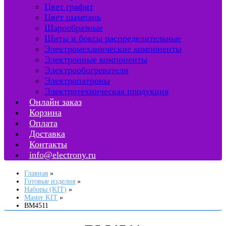
Цвет графит
Цвет шампань
Шарообразные
Щиты и боксы распределительные
Электромеханические компоненты
Электронные компоненты
Электрообогреватели
Электропатроны
Электротехническая продукция
Онлайн заказ
Корзина
Оплата
Доставка
Контакты
info@electrony.ru
Главная
Готовые изделия
Наборы (KIT)
Master KIT
BM4511