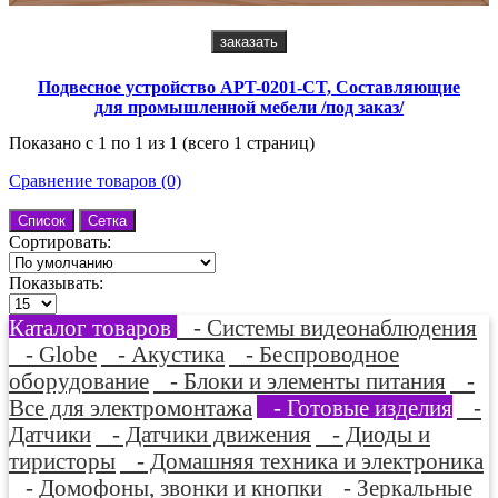
заказать
Подвесное устройство APT-0201-CT, Составляющие
для промышленной мебели /под заказ/
Показано с 1 по 1 из 1 (всего 1 страниц)
Сравнение товаров (0)
Список
Сетка
Сортировать:
Показывать:
Каталог товаров
- Системы видеонаблюдения
- Globe
- Акустика
- Беспроводное
оборудование
- Блоки и элементы питания
-
Все для электромонтажа
- Готовые изделия
-
Датчики
- Датчики движения
- Диоды и
тиристоры
- Домашняя техника и электроника
- Домофоны, звонки и кнопки
- Зеркальные