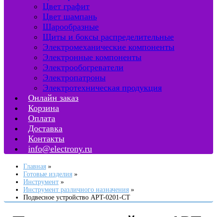
Цвет графит
Цвет шампань
Шарообразные
Щиты и боксы распределительные
Электромеханические компоненты
Электронные компоненты
Электрообогреватели
Электропатроны
Электротехническая продукция
Онлайн заказ
Корзина
Оплата
Доставка
Контакты
info@electrony.ru
Главная
Готовые изделия
Инструмент
Инструмент различного назначения
Подвесное устройство APT-0201-CT