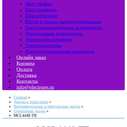
Цвет графит
Цвет шампань
Шарообразные
Щиты и боксы распределительные
Электромеханические компоненты
Электронные компоненты
Электрообогреватели
Электропатроны
Электротехническая продукция
Онлайн заказ
Корзина
Оплата
Доставка
Контакты
info@electrony.ru
Главная
Диоды и тиристоры
Выпрямительные и импульсные диоды
Одиночные диоды
MCL4448-TR