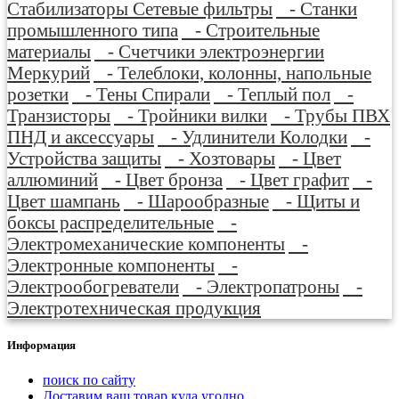
Стабилизаторы Сетевые фильтры
- Станки
промышленного типа
- Строительные
материалы
- Счетчики электроэнергии
Меркурий
- Телеблоки, колонны, напольные
розетки
- Тены Спирали
- Теплый пол
-
Транзисторы
- Тройники вилки
- Трубы ПВХ
ПНД и аксессуары
- Удлинители Колодки
-
Устройства защиты
- Хозтовары
- Цвет
аллюминий
- Цвет бронза
- Цвет графит
-
Цвет шампань
- Шарообразные
- Щиты и
боксы распределительные
-
Электромеханические компоненты
-
Электронные компоненты
-
Электрообогреватели
- Электропатроны
-
Электротехническая продукция
Информация
поиск по сайту
Доставим ваш товар куда угодно