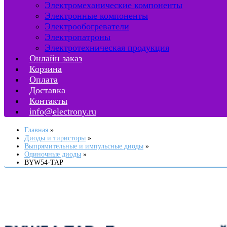
Электромеханические компоненты
Электронные компоненты
Электрообогреватели
Электропатроны
Электротехническая продукция
Онлайн заказ
Корзина
Оплата
Доставка
Контакты
info@electrony.ru
Главная
Диоды и тиристоры
Выпрямительные и импульсные диоды
Одиночные диоды
BYW54-TAP