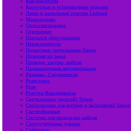
Конденсаторы
Корпусные и установочные изделия
Люки и напольные розетки Ledrand
Микросхемы
Оптоэлектроника
Освещение
Паяльное оборудование
Переключатели
Подвесные светильники Simon
Позиции на заказ
Провода, шнуры, кабели
Промышленная автоматизация
Разъемы, Соединители
Резисторы
Реле
Розетки Выключатели
Светильники даунлайт Simon
Светильники для витрин и экспозиций Simon
Свечеобразные
Системы для прокладки кабеля
Сопутствующие товары
Софитные