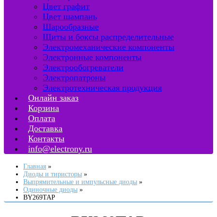
Цвет графит
Цвет шампань
Шарообразные
Щиты и боксы распределительные
Электромеханические компоненты
Электронные компоненты
Электрообогреватели
Электропатроны
Электротехническая продукция
Онлайн заказ
Корзина
Оплата
Доставка
Контакты
info@electrony.ru
Главная
Диоды и тиристоры
Выпрямительные и импульсные диоды
Одиночные диоды
BY269TAP