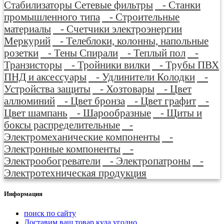
Стабилизаторы Сетевые фильтры
- Станки
промышленного типа
- Строительные
материалы
- Счетчики электроэнергии
Меркурий
- Телеблоки, колонны, напольные
розетки
- Тены Спирали
- Теплый пол
-
Транзисторы
- Тройники вилки
- Трубы ПВХ
ПНД и аксессуары
- Удлинители Колодки
-
Устройства защиты
- Хозтовары
- Цвет
аллюминий
- Цвет бронза
- Цвет графит
-
Цвет шампань
- Шарообразные
- Щиты и
боксы распределительные
-
Электромеханические компоненты
-
Электронные компоненты
-
Электрообогреватели
- Электропатроны
-
Электротехническая продукция
Информация
поиск по сайту
Доставим ваш товар куда угодно