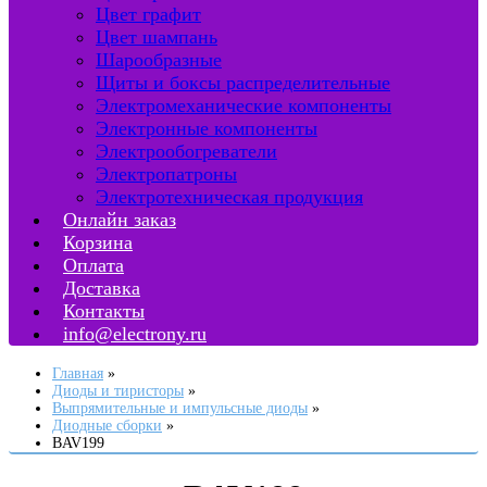
Цвет графит
Цвет шампань
Шарообразные
Щиты и боксы распределительные
Электромеханические компоненты
Электронные компоненты
Электрообогреватели
Электропатроны
Электротехническая продукция
Онлайн заказ
Корзина
Оплата
Доставка
Контакты
info@electrony.ru
Главная
Диоды и тиристоры
Выпрямительные и импульсные диоды
Диодные сборки
BAV199