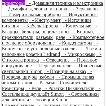
тиристоры
- Домашняя техника и электроника
- Домофоны, звонки и кнопки
- Зеркальные
- Измерительные приборы
- Индуктивные
компоненты
- Инструмент
- Источники
питания
- Кабель Провод
- Капсульные
-
Кварцы, фильтры, осцилляторы
- Кнопки,
переключатели, разъемы, реле
- Компьютерное
и офисное оборудование
- Конденсаторы
-
Корпусные и установочные изделия
- Люки и
напольные розетки Ledrand
- Микросхемы
-
Оптоэлектроника
- Освещение
- Паяльное
оборудование
- Переключатели
- Подвесные
светильники Simon
- Позиции на заказ
-
Провода, шнуры, кабели
- Промышленная
автоматизация
- Разъемы, Соединители
-
Резисторы
- Реле
- Розетки Выключатели
-
Светильники даунлайт Simon
- Светильники
для витрин и экспозиций Simon
-
Свечеобразные
- Системы для прокладки