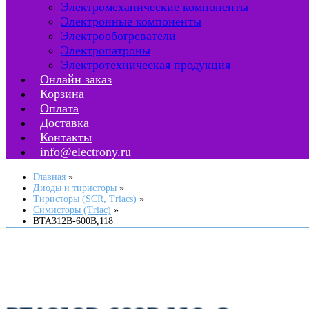
Электромеханические компоненты
Электронные компоненты
Электрообогреватели
Электропатроны
Электротехническая продукция
Онлайн заказ
Корзина
Оплата
Доставка
Контакты
info@electrony.ru
Главная
Диоды и тиристоры
Тиристоры (SCR, Triacs)
Симисторы (Triac)
BTA312B-600B,118