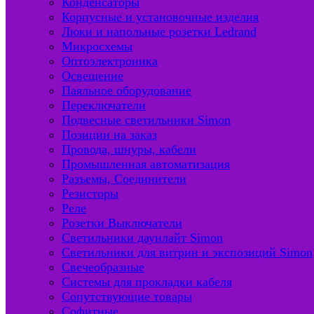
Конденсаторы
Корпусные и установочные изделия
Люки и напольные розетки Ledrand
Микросхемы
Оптоэлектроника
Освещение
Паяльное оборудование
Переключатели
Подвесные светильники Simon
Позиции на заказ
Провода, шнуры, кабели
Промышленная автоматизация
Разъемы, Соединители
Резисторы
Реле
Розетки Выключатели
Светильники даунлайт Simon
Светильники для витрин и экспозиций Simon
Свечеобразные
Системы для прокладки кабеля
Сопутствующие товары
Софитные