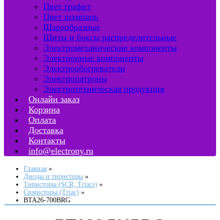
Цвет графит
Цвет шампань
Шарообразные
Щиты и боксы распределительные
Электромеханические компоненты
Электронные компоненты
Электрообогреватели
Электропатроны
Электротехническая продукция
Онлайн заказ
Корзина
Оплата
Доставка
Контакты
info@electrony.ru
Главная
Диоды и тиристоры
Тиристоры (SCR, Triacs)
Симисторы (Triac)
BTA26-700BRG