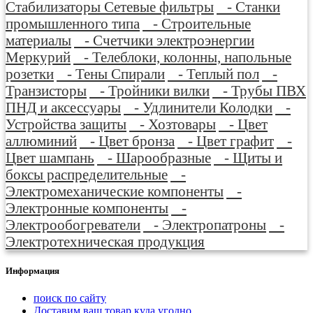
Стабилизаторы Сетевые фильтры
- Станки
промышленного типа
- Строительные
материалы
- Счетчики электроэнергии
Меркурий
- Телеблоки, колонны, напольные
розетки
- Тены Спирали
- Теплый пол
-
Транзисторы
- Тройники вилки
- Трубы ПВХ
ПНД и аксессуары
- Удлинители Колодки
-
Устройства защиты
- Хозтовары
- Цвет
аллюминий
- Цвет бронза
- Цвет графит
-
Цвет шампань
- Шарообразные
- Щиты и
боксы распределительные
-
Электромеханические компоненты
-
Электронные компоненты
-
Электрообогреватели
- Электропатроны
-
Электротехническая продукция
Информация
поиск по сайту
Доставим ваш товар куда угодно