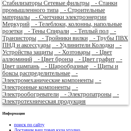
Стабилизаторы Сетевые фильтры
- Станки
промышленного типа
- Строительные
материалы
- Счетчики электроэнергии
Меркурий
- Телеблоки, колонны, напольные
розетки
- Тены Спирали
- Теплый пол
-
Транзисторы
- Тройники вилки
- Трубы ПВХ
ПНД и аксессуары
- Удлинители Колодки
-
Устройства защиты
- Хозтовары
- Цвет
аллюминий
- Цвет бронза
- Цвет графит
-
Цвет шампань
- Шарообразные
- Щиты и
боксы распределительные
-
Электромеханические компоненты
-
Электронные компоненты
-
Электрообогреватели
- Электропатроны
-
Электротехническая продукция
Информация
поиск по сайту
Доставим ваш товар куда угодно