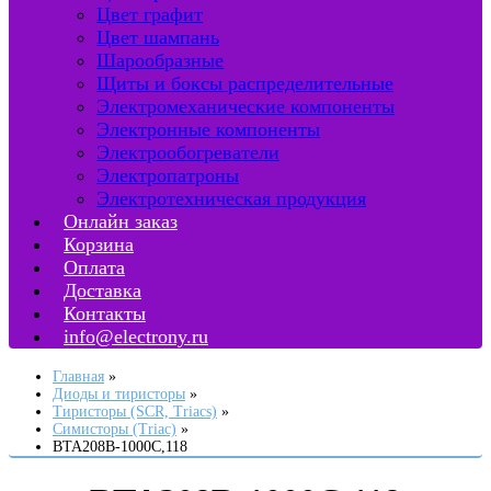
Цвет графит
Цвет шампань
Шарообразные
Щиты и боксы распределительные
Электромеханические компоненты
Электронные компоненты
Электрообогреватели
Электропатроны
Электротехническая продукция
Онлайн заказ
Корзина
Оплата
Доставка
Контакты
info@electrony.ru
Главная
Диоды и тиристоры
Тиристоры (SCR, Triacs)
Симисторы (Triac)
BTA208B-1000C,118