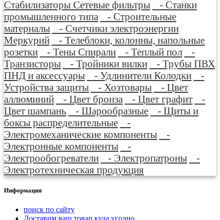
Стабилизаторы Сетевые фильтры
- Станки
промышленного типа
- Строительные
материалы
- Счетчики электроэнергии
Меркурий
- Телеблоки, колонны, напольные
розетки
- Тены Спирали
- Теплый пол
-
Транзисторы
- Тройники вилки
- Трубы ПВХ
ПНД и аксессуары
- Удлинители Колодки
-
Устройства защиты
- Хозтовары
- Цвет
аллюминий
- Цвет бронза
- Цвет графит
-
Цвет шампань
- Шарообразные
- Щиты и
боксы распределительные
-
Электромеханические компоненты
-
Электронные компоненты
-
Электрообогреватели
- Электропатроны
-
Электротехническая продукция
Информация
поиск по сайту
Доставим ваш товар куда угодно