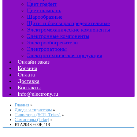
Цвет графит
Цвет шампань
Шарообразные
Щиты и боксы распределительные
Электромеханические компоненты
Электронные компоненты
Электрообогреватели
Электропатроны
Электротехническая продукция
Онлайн заказ
Корзина
Оплата
Доставка
Контакты
info@electrony.ru
Главная
Диоды и тиристоры
Тиристоры (SCR, Triacs)
Симисторы (Triac)
BTA204S-600E,118